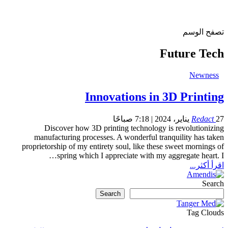
تصفح الوسم
Future Tech
Newness
Innovations in 3D Printing
27 يناير، 2024 | 7:18 صباحًا
Redact
Discover how 3D printing technology is revolutionizing
manufacturing processes.
A wonderful tranquility has taken
proprietorship of my entirety soul, like these sweet mornings of
…
spring which I appreciate with my aggregate heart.
I
اقرأ أكثر...
Search
Search
Tag Clouds