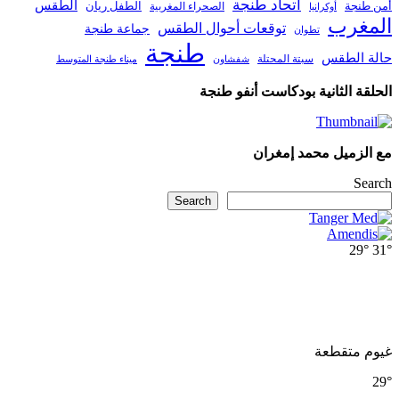
اتحاد طنجة
الطقس
أمن طنجة
الطفل ريان
الصحراء المغربية
أوكرانيا
المغرب
توقعات أحوال الطقس
جماعة طنجة
تطوان
طنجة
حالة الطقس
سبتة المحتلة
ميناء طنجة المتوسط
شفشاون
الحلقة الثانية بودكاست أنفو طنجة
مع الزميل محمد إمغران
Search
Search
29°
31°
غيوم متقطعة
29°