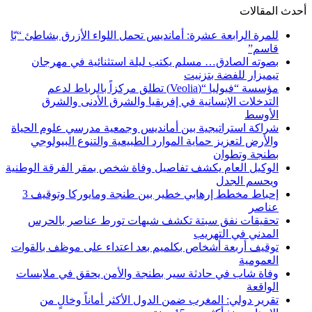
أحدث المقالات
للمرة الرابعة عشرة: أمانديس تحمل اللواء الأزرق بشاطئ “بّا
قاسم”
بصوته الصادق… مسلم يكتب ليلة استثنائية في مهرجان
تيميزار للفضة بتزنيت
مؤسسة “فيوليا “(Veolia) تطلق مركزاً بالرباط لدعم
التدخلات الإنسانية في إفريقيا والشرق الأدنى والشرق
الأوسط
شراكة استراتيجية بين أمانديس وجمعية مدرسي علوم الحياة
والأرض لتعزيز حماية الموارد الطبيعية والتنوع البيولوجي
بطنجة وتطوان
الوكيل العام يكشف تفاصيل وفاة شخص بمقر الفرقة الوطنية
ويحسم الجدل
إحباط مخطط إرهابي خطير بين طنجة ومايوركا وتوقيف 3
عناصر
تحقيقات نفق سبتة تكشف شبهات تورط عناصر بالحرس
المدني في التهريب
توقيف أربعة أشخاص بكلميم بعد اعتداء على موظف بالقوات
العمومية
وفاة شاب في حادثة سير بطنجة والأمن يحقق في ملابسات
الواقعة
تقرير دولي: المغرب ضمن الدول الأكثر أماناً وخالٍ من