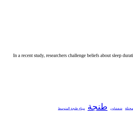
In a recent study, researchers challenge beliefs about sleep dura
طنجة
محتلة
ميناء طنجة المتوسط
شفشاون