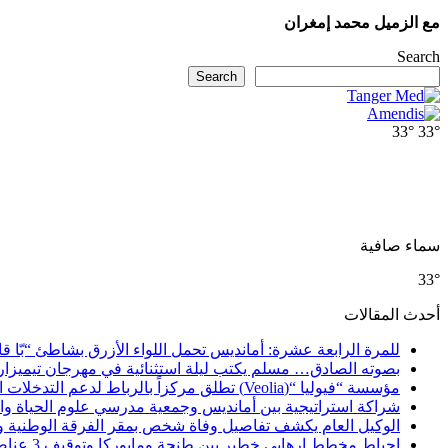
مع الزميل محمد إمغران
Search
Search
33°
33°
سماء صافية
33°
أحدث المقالات
للمرة الرابعة عشرة: أمانديس تحمل اللواء الأزرق بشاطئ “بّا ق
بصوته الصادق… مسلم يكتب ليلة استثنائية في مهرجان تيميزار
مؤسسة “فيوليا “(Veolia) تطلق مركزاً بالرباط لدعم التدخلات الإنسانية في إفريقيا والشرق الأدنى والشرق الأوسط
شراكة استراتيجية بين أمانديس وجمعية مدرسي علوم الحياة والأ
الوكيل العام يكشف تفاصيل وفاة شخص بمقر الفرقة الوطنية 
إحباط مخطط إرهابي خطير بين طنجة ومايوركا وتوقيف 3 عناصر