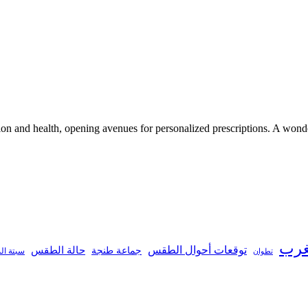
tion and health, opening avenues for personalized prescriptions.
A wonder
غرب
توقعات أحوال الطقس
جماعة طنجة
حالة الطقس
تطوان
سبتة ال