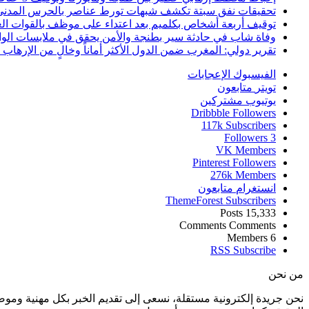
تحقيقات نفق سبتة تكشف شبهات تورط عناصر بالحرس المدني
توقيف أربعة أشخاص بكلميم بعد اعتداء على موظف بالقوات ال
وفاة شاب في حادثة سير بطنجة والأمن يحقق في ملابسات الوا
تقرير دولي: المغرب ضمن الدول الأكثر أماناً وخالٍ من الإرهاب منذ أ
الفيسبوك
الإعجابات
تويتر
متابعون
يوتيوب
مشتركين
Dribbble
Followers
117k
Subscribers
Followers
3
VK
Members
Pinterest
Followers
276k
Members
انستغرام
متابعون
ThemeForest
Subscribers
Posts
15,333
Comments
Comments
Members
6
RSS
Subscribe
من نحن
نحن جريدة إلكترونية مستقلة، نسعى إلى تقديم الخبر بكل مهنية ومو