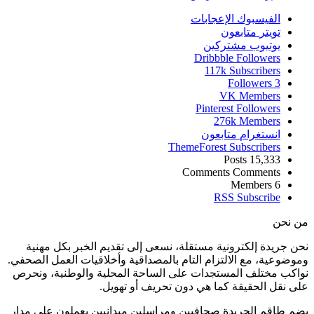
الفيسبوك
الإعجابات
تويتر
متابعون
يوتيوب
مشتركين
Dribbble
Followers
117k
Subscribers
Followers
3
VK
Members
Pinterest
Followers
276k
Members
انستغرام
متابعون
ThemeForest
Subscribers
Posts
15,333
Comments
Comments
Members
6
RSS
Subscribe
من نحن
نحن جريدة إلكترونية مستقلة، نسعى إلى تقديم الخبر بكل مهنية
وموضوعية، مع الالتزام التام بالمصداقية وأخلاقيات العمل الصحفي.
نواكب مختلف المستجدات على الساحة المحلية والوطنية، ونحرص
على نقل الحقيقة كما هي دون تحريف أو تهويل.
يضم طاقم الجريدة صحافيين ومراسلين ميدانيين يعملون على مدار