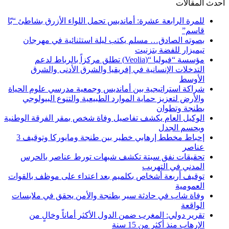
أحدث المقالات
للمرة الرابعة عشرة: أمانديس تحمل اللواء الأزرق بشاطئ “بّا
قاسم”
بصوته الصادق… مسلم يكتب ليلة استثنائية في مهرجان
تيميزار للفضة بتزنيت
مؤسسة “فيوليا “(Veolia) تطلق مركزاً بالرباط لدعم
التدخلات الإنسانية في إفريقيا والشرق الأدنى والشرق
الأوسط
شراكة استراتيجية بين أمانديس وجمعية مدرسي علوم الحياة
والأرض لتعزيز حماية الموارد الطبيعية والتنوع البيولوجي
بطنجة وتطوان
الوكيل العام يكشف تفاصيل وفاة شخص بمقر الفرقة الوطنية
ويحسم الجدل
إحباط مخطط إرهابي خطير بين طنجة ومايوركا وتوقيف 3
عناصر
تحقيقات نفق سبتة تكشف شبهات تورط عناصر بالحرس
المدني في التهريب
توقيف أربعة أشخاص بكلميم بعد اعتداء على موظف بالقوات
العمومية
وفاة شاب في حادثة سير بطنجة والأمن يحقق في ملابسات
الواقعة
تقرير دولي: المغرب ضمن الدول الأكثر أماناً وخالٍ من
الإرهاب منذ أكثر من 15 سنة