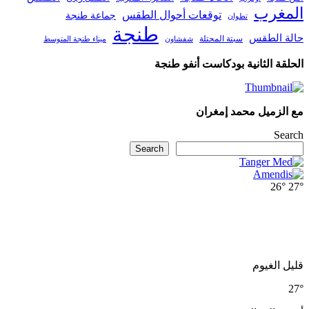
المغرب
توقعات أحوال الطقس
جماعة طنجة
تطوان
طنجة
حالة الطقس
سبتة المحتلة
ميناء طنجة المتوسط
شفشاون
الحلقة الثانية بودكاست أنفو طنجة
مع الزميل محمد إمغران
Search
Search
26°
27°
قليل الغيوم
27°