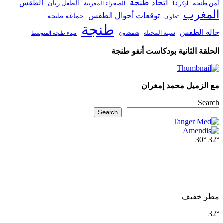
اتحاد طنجة
الطقس
أمن طنجة
الطفل ريان
الصحراء المغربية
أوكرانيا
المغرب
توقعات أحوال الطقس
جماعة طنجة
تطوان
طنجة
حالة الطقس
سبتة المحتلة
ميناء طنجة المتوسط
شفشاون
الحلقة الثانية بودكاست أنفو طنجة
مع الزميل محمد إمغران
Search
Search
30°
32°
مطر خفيف
32°