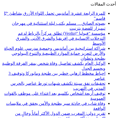
أحدث المقالات
للمرة الرابعة عشرة: أمانديس تحمل اللواء الأزرق بشاطئ “بّا
قاسم”
بصوته الصادق… مسلم يكتب ليلة استثنائية في مهرجان
تيميزار للفضة بتزنيت
مؤسسة “فيوليا “(Veolia) تطلق مركزاً بالرباط لدعم
التدخلات الإنسانية في إفريقيا والشرق الأدنى والشرق
الأوسط
شراكة استراتيجية بين أمانديس وجمعية مدرسي علوم الحياة
والأرض لتعزيز حماية الموارد الطبيعية والتنوع البيولوجي
بطنجة وتطوان
الوكيل العام يكشف تفاصيل وفاة شخص بمقر الفرقة الوطنية
ويحسم الجدل
إحباط مخطط إرهابي خطير بين طنجة ومايوركا وتوقيف 3
عناصر
تحقيقات نفق سبتة تكشف شبهات تورط عناصر بالحرس
المدني في التهريب
توقيف أربعة أشخاص بكلميم بعد اعتداء على موظف بالقوات
العمومية
وفاة شاب في حادثة سير بطنجة والأمن يحقق في ملابسات
الواقعة
تقرير دولي: المغرب ضمن الدول الأكثر أماناً وخالٍ من