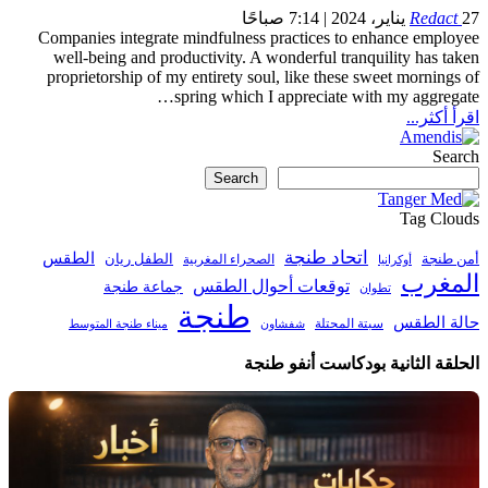
27 يناير، 2024 | 7:14 صباحًا
Redact
Companies integrate mindfulness practices to enhance employee
well-being and productivity.
A wonderful tranquility has taken
proprietorship of my entirety soul, like these sweet mornings of
…
spring which I appreciate with my aggregate
اقرأ أكثر...
Search
Search
Tag Clouds
اتحاد طنجة
الطقس
أمن طنجة
الطفل ريان
الصحراء المغربية
أوكرانيا
المغرب
توقعات أحوال الطقس
جماعة طنجة
تطوان
طنجة
حالة الطقس
سبتة المحتلة
ميناء طنجة المتوسط
شفشاون
الحلقة الثانية بودكاست أنفو طنجة