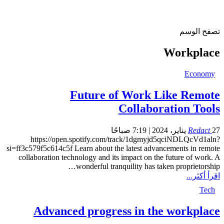
تصفح الوسم
Workplace
Economy
Future of Work Like Remote
Collaboration Tools
27 يناير، 2024 | 7:19 صباحًا
Redact
https://open.spotify.com/track/1dgmyjd5qciNDLQcVd1aln?
si=ff3c579f5c614c5f
Learn about the latest advancements in remote
collaboration technology and its impact on the future of work.
A
…
wonderful tranquility has taken proprietorship
اقرأ أكثر...
Tech
Advanced progress in the workplace