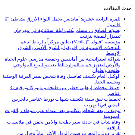
أحدث المقالات
للمرة الرابعة عشرة: أمانديس تحمل اللواء الأزرق بشاطئ “بّا
قاسم”
بصوته الصادق… مسلم يكتب ليلة استثنائية في مهرجان
تيميزار للفضة بتزنيت
مؤسسة “فيوليا “(Veolia) تطلق مركزاً بالرباط لدعم
التدخلات الإنسانية في إفريقيا والشرق الأدنى والشرق
الأوسط
شراكة استراتيجية بين أمانديس وجمعية مدرسي علوم الحياة
والأرض لتعزيز حماية الموارد الطبيعية والتنوع البيولوجي
بطنجة وتطوان
الوكيل العام يكشف تفاصيل وفاة شخص بمقر الفرقة الوطنية
ويحسم الجدل
إحباط مخطط إرهابي خطير بين طنجة ومايوركا وتوقيف 3
عناصر
تحقيقات نفق سبتة تكشف شبهات تورط عناصر بالحرس
المدني في التهريب
توقيف أربعة أشخاص بكلميم بعد اعتداء على موظف بالقوات
العمومية
وفاة شاب في حادثة سير بطنجة والأمن يحقق في ملابسات
الواقعة
تقرير دولي: المغرب ضمن الدول الأكثر أماناً وخالٍ من