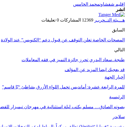
إقليم شفشاون
محمد الخامس
انشر
هـــيئة التــحريـر
12369 المشاركات
0 تعليقات
السابق
المصحات الخاصة تعلن التوقف عن قبول دعم “الكنوبس” عند الولادة
التالي
طنجة..سعاد البدري تحرز جائزة التميز في فقه المعاملات
قد يعجبك ايضا
المزيد عن المؤلف
أخبار الجهة
للمرة الرابعة عشرة: أمانديس تحمل اللواء الأزرق بشاطئ “بّا قاسم”
الرئيسية
بصوته الصادق… مسلم يكتب ليلة استثنائية في مهرجان تيميزار للفضة
سلايدر
مؤسسة “فيوليا “(Veolia) تطلق مركزاً بالرباط لدعم التدخلات الإنسانية في…