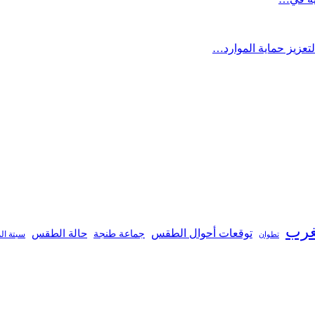
تعزيز حماية الموارد…
غرب
توقعات أحوال الطقس
جماعة طنجة
حالة الطقس
تطوان
سبتة ال