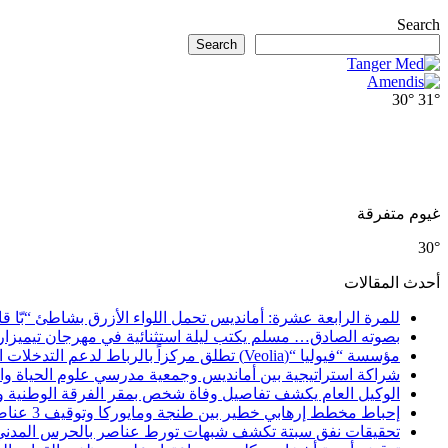
Search
Search
30°
31°
غيوم متفرقة
30°
أحدث المقالات
للمرة الرابعة عشرة: أمانديس تحمل اللواء الأزرق بشاطئ “بّا ق
بصوته الصادق… مسلم يكتب ليلة استثنائية في مهرجان تيميزار
مؤسسة “فيوليا “(Veolia) تطلق مركزاً بالرباط لدعم التدخلات الإنسانية في إفريقيا والشرق الأدنى والشرق الأوسط
شراكة استراتيجية بين أمانديس وجمعية مدرسي علوم الحياة والأ
الوكيل العام يكشف تفاصيل وفاة شخص بمقر الفرقة الوطنية 
إحباط مخطط إرهابي خطير بين طنجة ومايوركا وتوقيف 3 عناصر
تحقيقات نفق سبتة تكشف شبهات تورط عناصر بالحرس المدني