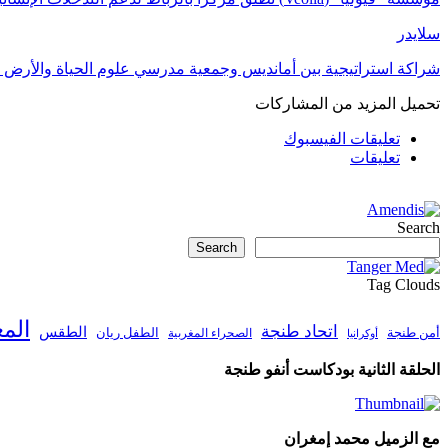
سلايدر
شراكة استراتيجية بين أمانديس وجمعية مدرسي علوم الحياة والأرض ل
تحميل المزيد من المشاركات
تعليقات الفيسبوك
تعليقات
Search
Search
Tag Clouds
الم
اتحاد طنجة
الطقس
أمن طنجة
الطفل ريان
الصحراء المغربية
أوكرانيا
الحلقة الثانية بودكاست أنفو طنجة
مع الزميل محمد إمغران