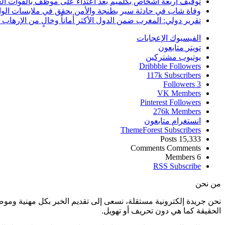
توقيف أربعة أشخاص بكلميم بعد اعتداء على موظف بالقوات ال
وفاة شاب في حادثة سير بطنجة والأمن يحقق في ملابسات الوا
تقرير دولي: المغرب ضمن الدول الأكثر أماناً وخالٍ من الإرهاب منذ أ
الفيسبوك
الإعجابات
تويتر
متابعون
يوتيوب
مشتركين
Dribbble
Followers
117k
Subscribers
Followers
3
VK
Members
Pinterest
Followers
276k
Members
انستغرام
متابعون
ThemeForest
Subscribers
Posts
15,333
Comments
Comments
Members
6
RSS
Subscribe
من نحن
نحن جريدة إلكترونية مستقلة، نسعى إلى تقديم الخبر بكل مهنية ومو
الحقيقة كما هي دون تحريف أو تهويل.