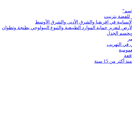
اسم”
 للفضة بتزنيت
رض لتعزيز حماية الموارد الطبيعية والتنوع البيولوجي بطنجة وتطوان
ويحسم الجدل
 في التهريب
عمومية
قعة
كثر من 15 سنة