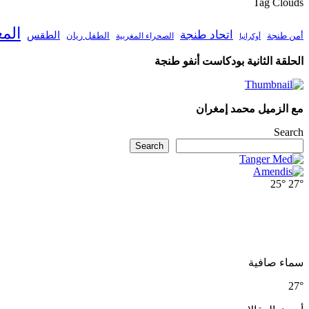
Tag Clouds
الم
اتحاد طنجة
الطقس
أمن طنجة
الطفل ريان
الصحراء المغربية
أوكرانيا
الحلقة الثانية بودكاست أنفو طنجة
مع الزميل محمد إمغران
Search
Search
25°
27°
سماء صافية
27°