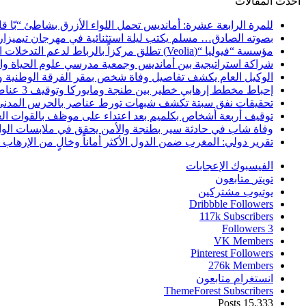
أحدث المقالات
للمرة الرابعة عشرة: أمانديس تحمل اللواء الأزرق بشاطئ “بّا ق
بصوته الصادق… مسلم يكتب ليلة استثنائية في مهرجان تيميزار
مؤسسة “فيوليا “(Veolia) تطلق مركزاً بالرباط لدعم التدخلات الإنسانية في إفريقيا والشرق الأدنى والشرق الأوسط
شراكة استراتيجية بين أمانديس وجمعية مدرسي علوم الحياة والأ
الوكيل العام يكشف تفاصيل وفاة شخص بمقر الفرقة الوطنية 
إحباط مخطط إرهابي خطير بين طنجة ومايوركا وتوقيف 3 عناصر
تحقيقات نفق سبتة تكشف شبهات تورط عناصر بالحرس المدني
توقيف أربعة أشخاص بكلميم بعد اعتداء على موظف بالقوات ال
وفاة شاب في حادثة سير بطنجة والأمن يحقق في ملابسات الوا
تقرير دولي: المغرب ضمن الدول الأكثر أماناً وخالٍ من الإرهاب منذ أ
الفيسبوك
الإعجابات
تويتر
متابعون
يوتيوب
مشتركين
Dribbble
Followers
117k
Subscribers
Followers
3
VK
Members
Pinterest
Followers
276k
Members
انستغرام
متابعون
ThemeForest
Subscribers
Posts
15,333