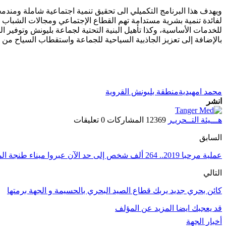
ويهدف هذا البرنامج التكميلي الى تحقيق تنمية اجتماعية شاملة ومندمجة
لفائدة تنمية بشرية مستدامة تهم القطاع الإجتماعي ومجالات الشباب وا
للخدمات الأساسية، وكذا تأهيل البنية التحتية لجماعة بليونش وتوفي
بالإضافة إلى تعزيز الجاذبية السياحية للجماعة واستقطاب السياح من 
محمد امهيدية
منطقة بليونش القروية
انشر
هـــيئة التــحريـر
12369 المشاركات
0 تعليقات
السابق
عملية مرحبا 2019.. 264 ألف شخص إلى حد الآن عبروا ميناء طنجة المدينة
التالي
كائن بحري جديد يربك قطاع الصيد البحري بالحسيمة و الجهة برمتها
قد يعجبك ايضا
المزيد عن المؤلف
أخبار الجهة