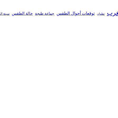
غرب
توقعات أحوال الطقس
جماعة طنجة
حالة الطقس
تطوان
سبتة ال