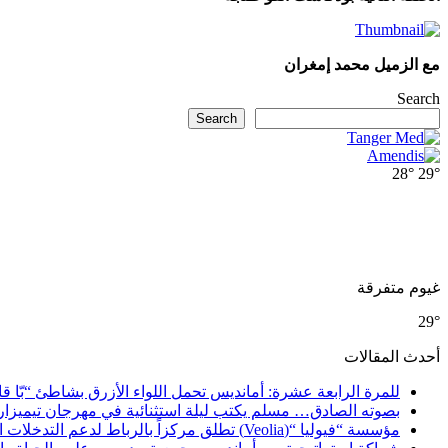
مع الزميل محمد إمغران
Search
Search
28°
29°
غيوم متفرقة
29°
أحدث المقالات
للمرة الرابعة عشرة: أمانديس تحمل اللواء الأزرق بشاطئ “بّا ق
بصوته الصادق… مسلم يكتب ليلة استثنائية في مهرجان تيميزار
مؤسسة “فيوليا “(Veolia) تطلق مركزاً بالرباط لدعم التدخلات الإنسانية في إفريقيا والشرق الأدنى والشرق الأوسط