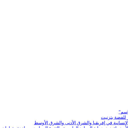
اسم”
 للفضة بتزنيت