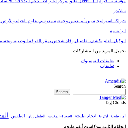
مؤسسة “فيوليا “(Veolia) تطلق مركزاً بالرباط لدعم التدخلات الإنسانية في…
سلايدر
شراكة استراتيجية بين أمانديس وجمعية مدرسي علوم الحياة والأرض ل
الرئيسية
الوكيل العام يكشف تفاصيل وفاة شخص بمقر الفرقة الوطنية ويحسم
تحميل المزيد من المشاركات
تعليقات الفيسبوك
تعليقات
Search
Search
Tag Clouds
الم
اتحاد طنجة
الطقس
أمن طنجة
الطفل ريان
الصحراء المغربية
أوكرانيا
الحلقة الثانية بودكاست أنفو طنجة