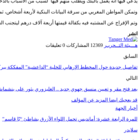
يدعي فيها أنه يعمل بالبنك ويطلب منهم فيها لسبب من الأسباب بالدخول
وتمكن المواطن المغربي من سرقة البيانات البنكية لأربعة أشخاص، ثم استعم
وتم الإفراج عن المشتبه فيه بكفالة قيمتها أربعة آلاف درهم ليتج
انشر
هـــيئة التــحريـر
12369 المشاركات
0 تعليقات
السابق
تفاصيل جديدة حول المخطط الإرهابي للخلية “الداعشية” المفككة ببرك
التالي
بعد فتح مقر و تعيين منسق جهوي جديد .. الغلبزوري يثور على بنشماش
قد يعجبك ايضا
المزيد عن المؤلف
أخبار الجهة
للمرة الرابعة عشرة: أمانديس تحمل اللواء الأزرق بشاطئ “بّا قاسم”
سلايدر