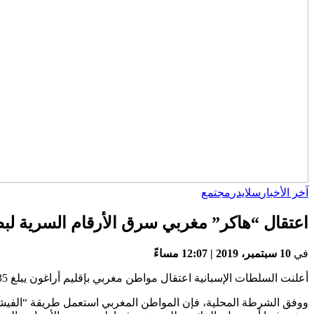
آخر الأخبار
سلايدر
مجتمع
اعتقال “هاكر” مغربي سرق الأرقام السرية لبط
في
10 سبتمبر، 2019 | 12:07 مساءً
أعلنت السلطات الإسبانية اعتقال مواطن مغربي بإقليم أراغون يبلغ 35 سنة من العمر بسبب سرقته الرموز السرية للبطاقات البنكية من أربعة أشخاص.
ووفق الشرطة المحلية، فإن المواطن المغربي استعمل طريقة “الفيشينغ