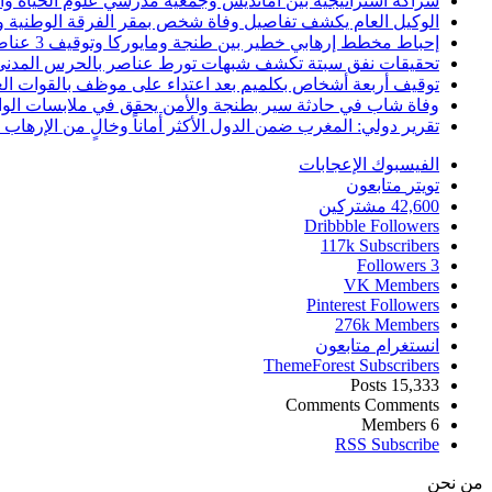
شراكة استراتيجية بين أمانديس وجمعية مدرسي علوم الحياة والأ
الوكيل العام يكشف تفاصيل وفاة شخص بمقر الفرقة الوطنية 
إحباط مخطط إرهابي خطير بين طنجة ومايوركا وتوقيف 3 عناصر
تحقيقات نفق سبتة تكشف شبهات تورط عناصر بالحرس المدني
توقيف أربعة أشخاص بكلميم بعد اعتداء على موظف بالقوات ال
وفاة شاب في حادثة سير بطنجة والأمن يحقق في ملابسات الوا
تقرير دولي: المغرب ضمن الدول الأكثر أماناً وخالٍ من الإرهاب منذ أ
الفيسبوك
الإعجابات
تويتر
متابعون
42,600
مشتركين
Dribbble
Followers
117k
Subscribers
Followers
3
VK
Members
Pinterest
Followers
276k
Members
انستغرام
متابعون
ThemeForest
Subscribers
Posts
15,333
Comments
Comments
Members
6
RSS
Subscribe
من نحن