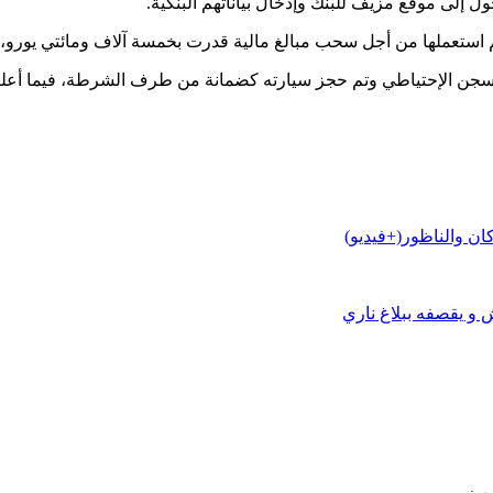
 إلى موقع مزيف للبنك وإدخال بياناتهم البنكية.
لها من أجل سحب مبالغ مالية قدرت بخمسة آلاف ومائتي يورو، وفق ما أكدته ق
نب السجن الإحتياطي وتم حجز سيارته كضمانة من طرف الشرطة، فيما أ
ان والناظور(+فيديو)
 و يقصفه ببلاغ ناري