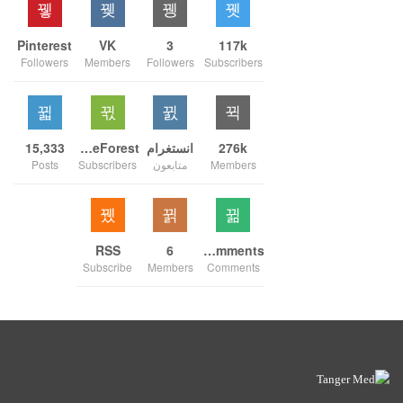
Pinterest
VK
3
117k
Followers
Members
Followers
Subscribers
276k
انستغرام
ThemeForest
15,333
Members
متابعون
Subscribers
Posts
RSS
6
Comments
Subscribe
Members
Comments