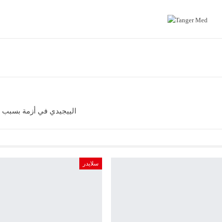
الييجيدي في أزمة بسبب ا
سلايدر