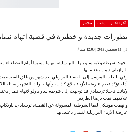
آخر الأخبار
رياضة
سلايدر
تطورات جديدة و خطيرة في قضية اتهام نيمار
في
11 سبتمبر، 2019 | 12:03 مساءً
وجهت شرطة ولاية ساو باولو البرازيلية، اتهاما رسميا أمام القضاء لعارضة
البرازيلي نيمار باغتصابها.
وفي الطلب المرسل إلى القضاء البرازيلي بعد شهر من غلق القضية بعدم 
أدلة تؤكد تقدم عارضة الأزياء ببلاغ كاذب، وأنها حاولت التشهير بعائلة ال
وكانت ناجيلا تريندادي قد توجهت إلى شرطة ساو باولو لاتهام نيمار باغت
علاقتهما تمت برضا الطرفين
واتهمت مونيكي ليما الشرطية المسؤولة عن القضية، تريندادي، بارتكاب جرائ
عارضة الأزياء البرازيلية لنيمار باغتصابها.