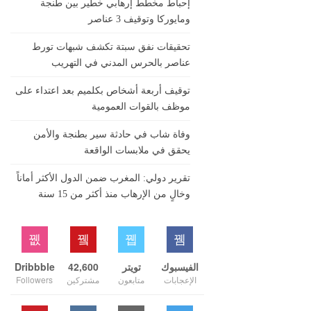
إحباط مخطط إرهابي خطير بين طنجة
ومايوركا وتوقيف 3 عناصر
تحقيقات نفق سبتة تكشف شبهات تورط
عناصر بالحرس المدني في التهريب
توقيف أربعة أشخاص بكلميم بعد اعتداء على
موظف بالقوات العمومية
وفاة شاب في حادثة سير بطنجة والأمن
يحقق في ملابسات الواقعة
تقرير دولي: المغرب ضمن الدول الأكثر أماناً
وخالٍ من الإرهاب منذ أكثر من 15 سنة
الفيسبوك
تويتر
42,600
Dribbble
الإعجابات
متابعون
مشتركين
Followers