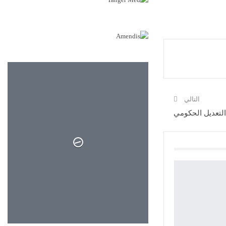
التالي
لتعديل الحكومي
28°
سماء صافية
27°
28°