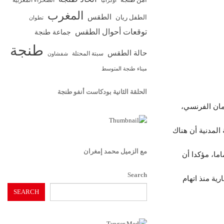
الصحراء المغربية
أوكرانيا
المغرب
الطقس
الطفل ريان
تطوان
توقعات أحوال الطقس
جماعة طنجة
طنجة
حالة الطقس
سبتة المحتلة
شفشاون
ميناء طنجة المتوسط
الحلقة الثانية بودكاست أنفو طنجة
رمان الفرنسي،
المدنية أن هناك
مع الزميل محمد إمغران
ما، مؤكدا أن
Search
رية منذ اتهام
SEARCH