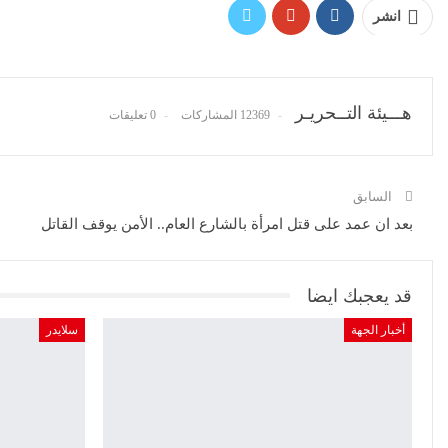
انشر
هـــيئة التــحريـر
12369 المشاركات
0 تعليقات
السابق
بعد ان عمد على قتل امرأة بالشارع العام.. الأمن يوقف القاتل
قد يعجبك ايضا
أخبار الجهة
سلايدر