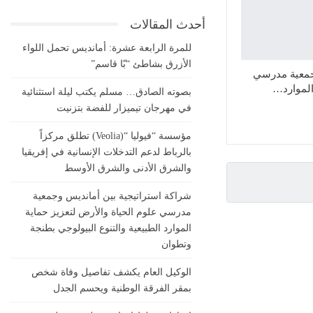
أحدث المقالات
للمرة الرابعة عشرة: أمانديس تحمل اللواء
الأزرق بشاطئ “بّا قاسم”
وجمعية مدرسي
الموارد…
بصوته الصادق… مسلم يكتب ليلة استثنائية
في مهرجان تيميزار للفضة بتزنيت
مؤسسة “فيوليا “(Veolia) تطلق مركزاً
بالرباط لدعم التدخلات الإنسانية في إفريقيا
والشرق الأدنى والشرق الأوسط
شراكة استراتيجية بين أمانديس وجمعية
مدرسي علوم الحياة والأرض لتعزيز حماية
الموارد الطبيعية والتنوع البيولوجي بطنجة
وتطوان
الوكيل العام يكشف تفاصيل وفاة شخص
بمقر الفرقة الوطنية ويحسم الجدل