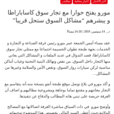
آخر الأخبار
أخبار محلية
سلايدر
مورو يفتح حوارا مع تجار سوق كاساباراطا
و يبشرهم “مشاكل السوق ستحل قريبا”
في
14 سبتمبر، 2019 | 14:18 مساءً
عقد مساء أمس الجمعة عمر مورو رئيس غرفة الصناعة و التجارة و
الخدمات بجهة طنجة تطوان الحسيمة اجتماعا مع ممثلي تجار سوق
كاساباراطا، قصد التدوال في عديد الملفات و المشاكل التي يعاني
منها التجار داخل السوق، من نقص وتهالك البنية التحتية وغياب أماكن
مناسبة لركن سيارات زوار السوق، ونقص الأمن والسلامة وغيرها من
المشاكل…
و أكد مورو في بلاغ توصل موقع طنجة أنفو بنسخة منه،أنه يتقاسم مع
التجار معانتهم و مقتنع تماما بوجاهة ومشروعية مطالبهم،و اضاف أن
الغرفة حريصة على تبني هاته المطالب والدفاع عن تنفيذها.
وأوضح مورو في ذات السياق مباشرة الغرفة اتصالاتها مع المصالح
الولائية،حيث أعطى السيد الوالي بخصوص هذا الموضوع توجيهاته