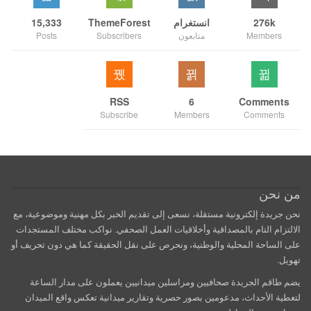
276k
انستغرام
ThemeForest
15,333
Members
متابعون
Subscribers
Posts
RSS
6
Comments
Subscribe
Members
Comments
من نحن
نحن جريدة إلكترونية مستقلة، نسعى إلى تقديم الخبر بكل مهنية وموضوعية، مع
الالتزام التام بالمصداقية وأخلاقيات العمل الصحفي. نواكب مختلف المستجدات
على الساحة المحلية والوطنية، ونحرص على نقل الحقيقة كما هي دون تحريف أو
تهويل.
يضم طاقم الجريدة صحافيين ومراسلين ميدانيين يعملون على مدار الساعة
لتغطية الأحداث، مدعومين بصور حصرية وتقارير ميدانية تعكس واقع الميدان