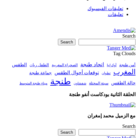
تعليقات الفيسبوك
تعليقات
Search
Search
Tag Clouds
اتحاد طنجة
الطقس
أمن طنجة
الطفل ريان
الصحراء المغربية
أوكرانيا
المغرب
توقعات أحوال الطقس
جماعة طنجة
تطوان
طنجة
حالة الطقس
سبتة المحتلة
ميناء طنجة المتوسط
شفشاون
الحلقة الثانية بودكاست أنفو طنجة
مع الزميل محمد إمغران
Search
Search