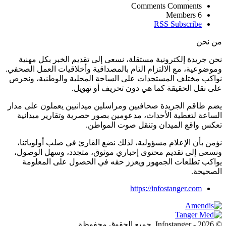
Comments
Comments
Members
6
RSS
Subscribe
من نحن
نحن جريدة إلكترونية مستقلة، نسعى إلى تقديم الخبر بكل مهنية
وموضوعية، مع الالتزام التام بالمصداقية وأخلاقيات العمل الصحفي.
نواكب مختلف المستجدات على الساحة المحلية والوطنية، ونحرص
على نقل الحقيقة كما هي دون تحريف أو تهويل.
يضم طاقم الجريدة صحافيين ومراسلين ميدانيين يعملون على مدار
الساعة لتغطية الأحداث، مدعومين بصور حصرية وتقارير ميدانية
تعكس واقع الميدان وتنقل صوت المواطن.
نؤمن بأن الإعلام مسؤولية، لذلك نضع القارئ في صلب أولوياتنا،
ونسعى إلى تقديم محتوى إخباري موثوق، متجدد، وسهل الوصول،
يواكب تطلعات الجمهور ويعزز حقه في الحصول على المعلومة
الصحيحة.
https://infostanger.com
© 2026 - Infostanger. جميع الحقوق محفوظة