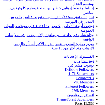
ويحسم الجدل
إحباط مخطط إرهابي خطير بين طنجة ومايوركا وتوقيف 3
عناصر
تحقيقات نفق سبتة تكشف شبهات تورط عناصر بالحرس
المدني في التهريب
توقيف أربعة أشخاص بكلميم بعد اعتداء على موظف بالقوات
العمومية
وفاة شاب في حادثة سير بطنجة والأمن يحقق في ملابسات
الواقعة
تقرير دولي: المغرب ضمن الدول الأكثر أماناً وخالٍ من
الإرهاب منذ أكثر من 15 سنة
الفيسبوك
الإعجابات
تويتر
متابعون
يوتيوب
مشتركين
Dribbble
Followers
117k
Subscribers
Followers
3
VK
Members
Pinterest
Followers
276k
Members
انستغرام
متابعون
ThemeForest
Subscribers
Posts
15,333