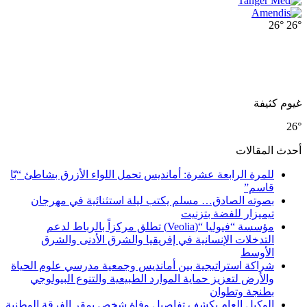
26°
26°
غيوم كثيفة
26°
أحدث المقالات
للمرة الرابعة عشرة: أمانديس تحمل اللواء الأزرق بشاطئ “بّا
قاسم”
بصوته الصادق… مسلم يكتب ليلة استثنائية في مهرجان
تيميزار للفضة بتزنيت
مؤسسة “فيوليا “(Veolia) تطلق مركزاً بالرباط لدعم
التدخلات الإنسانية في إفريقيا والشرق الأدنى والشرق
الأوسط
شراكة استراتيجية بين أمانديس وجمعية مدرسي علوم الحياة
والأرض لتعزيز حماية الموارد الطبيعية والتنوع البيولوجي
بطنجة وتطوان
الوكيل العام يكشف تفاصيل وفاة شخص بمقر الفرقة الوطنية