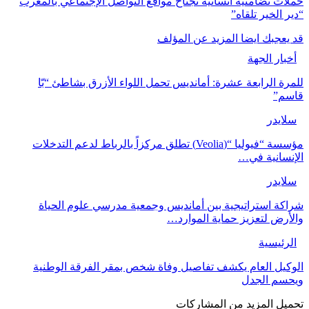
حملات تضامنية انسانية تجتاح مواقع التواصل الإجتماعي بالمغرب
“دير الخير تلقاه”
قد يعجبك ايضا
المزيد عن المؤلف
أخبار الجهة
للمرة الرابعة عشرة: أمانديس تحمل اللواء الأزرق بشاطئ “بّا
قاسم”
سلايدر
مؤسسة “فيوليا “(Veolia) تطلق مركزاً بالرباط لدعم التدخلات
الإنسانية في…
سلايدر
شراكة استراتيجية بين أمانديس وجمعية مدرسي علوم الحياة
والأرض لتعزيز حماية الموارد…
الرئيسية
الوكيل العام يكشف تفاصيل وفاة شخص بمقر الفرقة الوطنية
ويحسم الجدل
تحميل المزيد من المشاركات