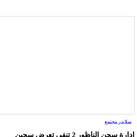
سلايدر
مجتمع
إدارة سجن الناظور 2 تنفي تعرض سجين