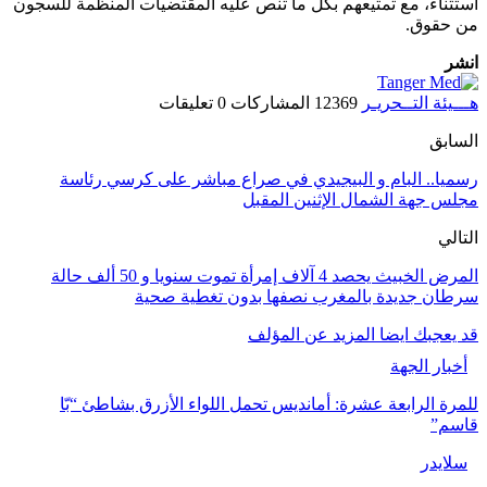
استثناء، مع تمتيعهم بكل ما تنص عليه المقتضيات المنظمة للسجون
من حقوق.
انشر
هـــيئة التــحريـر
12369 المشاركات
0 تعليقات
السابق
رسميا.. البام و البيجيدي في صراع مباشر على كرسي رئاسة
مجلس جهة الشمال الإثنين المقبل
التالي
المرض الخبيث يحصد 4 آلاف إمرأة تموت سنويا و 50 ألف حالة
سرطان جديدة بالمغرب نصفها بدون تغطية صحية
قد يعجبك ايضا
المزيد عن المؤلف
أخبار الجهة
للمرة الرابعة عشرة: أمانديس تحمل اللواء الأزرق بشاطئ “بّا
قاسم”
سلايدر