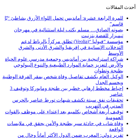
أحدث المقالات
للمرة الرابعة عشرة: أمانديس تحمل اللواء الأزرق بشاطئ “بّا
قاسم”
بصوته الصادق… مسلم يكتب ليلة استثنائية في مهرجان
تيميزار للفضة بتزنيت
مؤسسة “فيوليا “(Veolia) تطلق مركزاً بالرباط لدعم
التدخلات الإنسانية في إفريقيا والشرق الأدنى والشرق
الأوسط
شراكة استراتيجية بين أمانديس وجمعية مدرسي علوم الحياة
والأرض لتعزيز حماية الموارد الطبيعية والتنوع البيولوجي
بطنجة وتطوان
الوكيل العام يكشف تفاصيل وفاة شخص بمقر الفرقة الوطنية
ويحسم الجدل
إحباط مخطط إرهابي خطير بين طنجة ومايوركا وتوقيف 3
عناصر
تحقيقات نفق سبتة تكشف شبهات تورط عناصر بالحرس
المدني في التهريب
توقيف أربعة أشخاص بكلميم بعد اعتداء على موظف بالقوات
العمومية
وفاة شاب في حادثة سير بطنجة والأمن يحقق في ملابسات
الواقعة
تقرير دولي: المغرب ضمن الدول الأكثر أماناً وخالٍ من