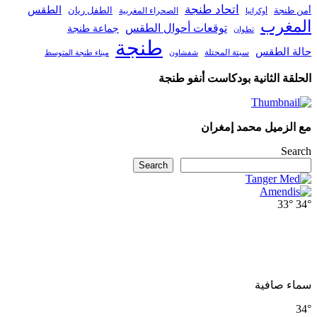
اتحاد طنجة
الطقس
أمن طنجة
الطفل ريان
الصحراء المغربية
أوكرانيا
المغرب
توقعات أحوال الطقس
جماعة طنجة
تطوان
طنجة
حالة الطقس
سبتة المحتلة
ميناء طنجة المتوسط
شفشاون
الحلقة الثانية بودكاست أنفو طنجة
مع الزميل محمد إمغران
Search
Search
33°
34°
سماء صافية
34°