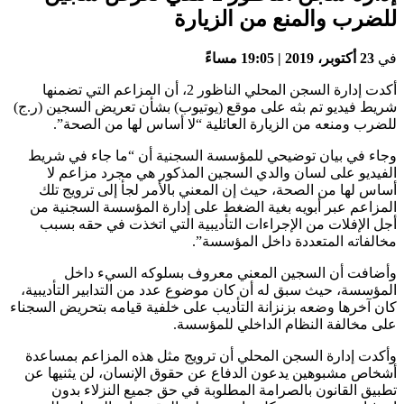
للضرب والمنع من الزيارة
في
23 أكتوبر، 2019 | 19:05 مساءً
أكدت إدارة السجن المحلي الناظور 2، أن المزاعم التي تضمنها
شريط فيديو تم بثه على موقع (يوتيوب) بشأن تعريض السجين (ر.ج)
للضرب ومنعه من الزيارة العائلية “لا أساس لها من الصحة”.
وجاء في بيان توضيحي للمؤسسة السجنية أن “ما جاء في شريط
الفيديو على لسان والدي السجين المذكور هي مجرد مزاعم لا
أساس لها من الصحة، حيث إن المعني بالأمر لجأ إلى ترويج تلك
المزاعم عبر أبويه بغية الضغط على إدارة المؤسسة السجنية من
أجل الإفلات من الإجراءات التأديبية التي اتخذت في حقه بسبب
مخالفاته المتعددة داخل المؤسسة”.
وأضافت أن السجين المعني معروف بسلوكه السيء داخل
المؤسسة، حيث سبق له أن كان موضوع عدد من التدابير التأديبية،
كان آخرها وضعه بزنزانة التأديب على خلفية قيامه بتحريض السجناء
على مخالفة النظام الداخلي للمؤسسة.
وأكدت إدارة السجن المحلي أن ترويج مثل هذه المزاعم بمساعدة
أشخاص مشبوهين يدعون الدفاع عن حقوق الإنسان، لن يثنيها عن
تطبيق القانون بالصرامة المطلوبة في حق جميع النزلاء بدون