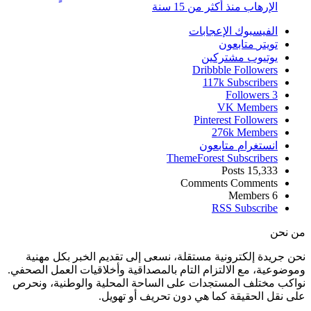
الإرهاب منذ أكثر من 15 سنة
الفيسبوك
الإعجابات
تويتر
متابعون
يوتيوب
مشتركين
Dribbble
Followers
117k
Subscribers
Followers
3
VK
Members
Pinterest
Followers
276k
Members
انستغرام
متابعون
ThemeForest
Subscribers
Posts
15,333
Comments
Comments
Members
6
RSS
Subscribe
من نحن
نحن جريدة إلكترونية مستقلة، نسعى إلى تقديم الخبر بكل مهنية
وموضوعية، مع الالتزام التام بالمصداقية وأخلاقيات العمل الصحفي.
نواكب مختلف المستجدات على الساحة المحلية والوطنية، ونحرص
على نقل الحقيقة كما هي دون تحريف أو تهويل.