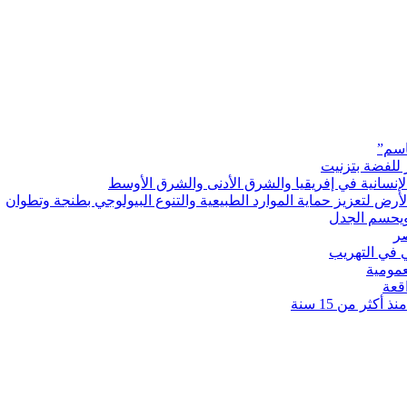
اسم”
 للفضة بتزنيت
رض لتعزيز حماية الموارد الطبيعية والتنوع البيولوجي بطنجة وتطوان
ويحسم الجدل
 في التهريب
عمومية
قعة
كثر من 15 سنة