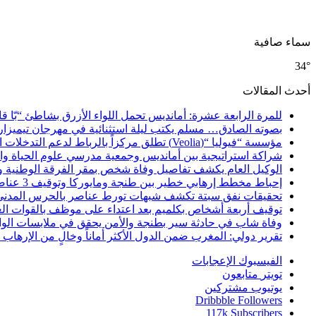
سماء صافية
34°
أحدث المقالات
للمرة الرابعة عشرة: أمانديس تحمل اللواء الأزرق بشاطئ “بّا ق
بصوته الصادق… مسلم يكتب ليلة استثنائية في مهرجان تيميزار
مؤسسة “فيوليا “(Veolia) تطلق مركزاً بالرباط لدعم التدخلات الإنسانية في إفريقيا والشرق الأدنى والشرق الأوسط
شراكة استراتيجية بين أمانديس وجمعية مدرسي علوم الحياة والأ
الوكيل العام يكشف تفاصيل وفاة شخص بمقر الفرقة الوطنية 
إحباط مخطط إرهابي خطير بين طنجة ومايوركا وتوقيف 3 عناصر
تحقيقات نفق سبتة تكشف شبهات تورط عناصر بالحرس المدني
توقيف أربعة أشخاص بكلميم بعد اعتداء على موظف بالقوات ال
وفاة شاب في حادثة سير بطنجة والأمن يحقق في ملابسات الوا
تقرير دولي: المغرب ضمن الدول الأكثر أماناً وخالٍ من الإرهاب منذ أ
الفيسبوك
الإعجابات
تويتر
متابعون
يوتيوب
مشتركين
Dribbble
Followers
117k
Subscribers