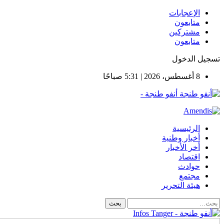
الإعجابات
متابعون
مشتركين
متابعون
تسجيل الدخول
8 أغسطس، 2026 | 5:31 صباحًا
أنفو طنجة -
الرئيسية
أخبار وطنية
أخر الأخبار
اقتصاد
حوادث
مجتمع
هيئة التحرير