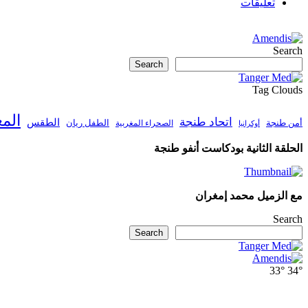
تعليقات
Search
Search
Tag Clouds
الم
اتحاد طنجة
الطقس
أمن طنجة
الطفل ريان
الصحراء المغربية
أوكرانيا
الحلقة الثانية بودكاست أنفو طنجة
مع الزميل محمد إمغران
Search
Search
33°
34°