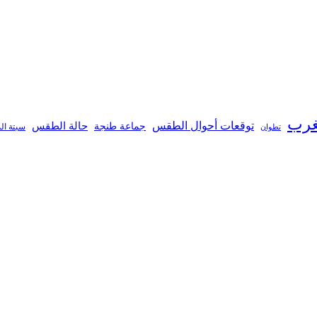
غرب
توقعات أحوال الطقس
جماعة طنجة
حالة الطقس
تطوان
سبتة ال