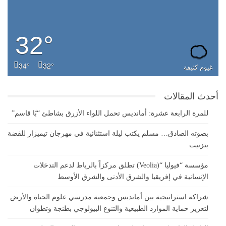
32°
34°
32°
غيوم كثيفة
أحدث المقالات
للمرة الرابعة عشرة: أمانديس تحمل اللواء الأزرق بشاطئ “بّا قاسم”
بصوته الصادق… مسلم يكتب ليلة استثنائية في مهرجان تيميزار للفضة
بتزنيت
مؤسسة “فيوليا “(Veolia) تطلق مركزاً بالرباط لدعم التدخلات
الإنسانية في إفريقيا والشرق الأدنى والشرق الأوسط
شراكة استراتيجية بين أمانديس وجمعية مدرسي علوم الحياة والأرض
لتعزيز حماية الموارد الطبيعية والتنوع البيولوجي بطنجة وتطوان