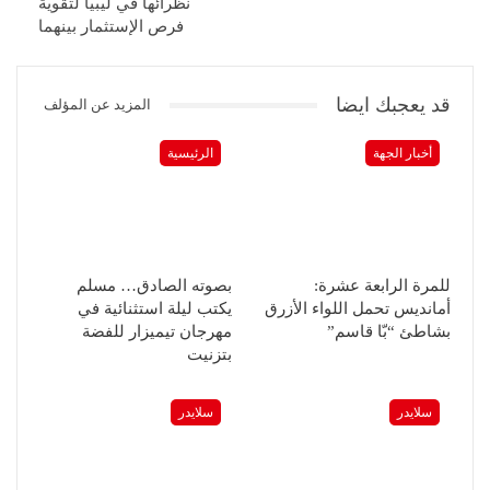
نظرائها في ليبيا لتقوية
فرص الإستثمار بينهما
قد يعجبك ايضا
المزيد عن المؤلف
أخبار الجهة
الرئيسية
للمرة الرابعة عشرة:
بصوته الصادق… مسلم
أمانديس تحمل اللواء الأزرق
يكتب ليلة استثنائية في
بشاطئ “بّا قاسم”
مهرجان تيميزار للفضة
بتزنيت
سلايدر
سلايدر