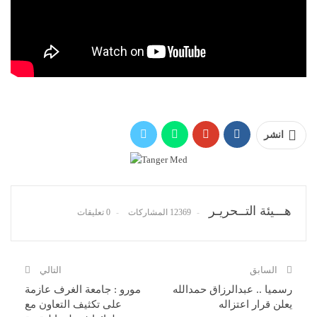
انشر
هـــيئة التــحريـر
12369 المشاركات
0 تعليقات
السابق
التالي
رسميا .. عبدالرزاق حمدالله
مورو : جامعة الغرف عازمة
يعلن قرار اعتزاله
على تكثيف التعاون مع