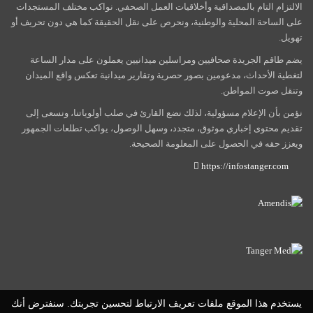
الالتزام التام بالمصداقية وأخلاقيات العمل الصحفي. نواكب مختلف المستجدات
على الساحة المحلية والوطنية، ونحرص على نقل الحقيقة كما هي دون تحريف أو
تهويل.
يضم طاقم الجريدة صحافيين ومراسلين ميدانيين يعملون على مدار الساعة
لتغطية الأحداث، مدعومين بصور حصرية وتقارير ميدانية تعكس واقع الميدان
وتنقل صوت المواطن.
نؤمن بأن الإعلام مسؤولية، لذلك نضع القارئ في صلب أولوياتنا، ونسعى إلى
تقديم محتوى إخباري موثوق، متجدد، وسهل الوصول، يواكب تطلعات الجمهور
ويعزز حقه في الحصول على المعلومة الصحيحة.
https://infostanger.com
يستخدم هذا الموقع ملفات تعريف الارتباط لتحسين تجربتك. سنفترض أنك