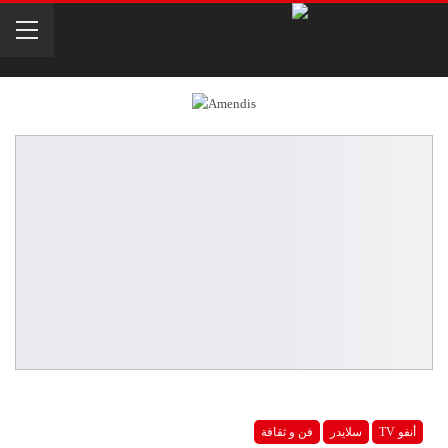
أنفو TV
سلايدر
فن و ثقافة