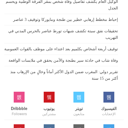
الوكيل العام يكشف تفاصيل وفاة شخص بمقر الفرقة الوطنية ويحسم
الجدل
إحباط مخطط إرهابي خطير بين طنجة ومايوركا وتوقيف 3 عناصر
تحقيقات نفق سبتة تكشف شبهات تورط عناصر بالحرس المدني في
التهريب
توقيف أربعة أشخاص بكلميم بعد اعتداء على موظف بالقوات العمومية
وفاة شاب في حادثة سير بطنجة والأمن يحقق في ملابسات الواقعة
تقرير دولي: المغرب ضمن الدول الأكثر أماناً وخالٍ من الإرهاب منذ
أكثر من 15 سنة
الفيسبوك
تويتر
يوتيوب
Dribbble
الإعجابات
متابعون
مشتركين
Followers