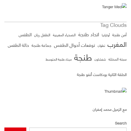
Tag Clouds
اتحاد طنجة
الطقس
الطفل ريان
أمن طنجة
الصحراء المغربية
أوكرانيا
المغرب
توقعات أحوال الطقس
حالة الطقس
جماعة طنجة
تطوان
طنجة
سبتة المحتلة
ميناء طنجة المتوسط
شفشاون
الحلقة الثانية بودكاست أنفو طنجة
مع الزميل محمد إمغران
Search