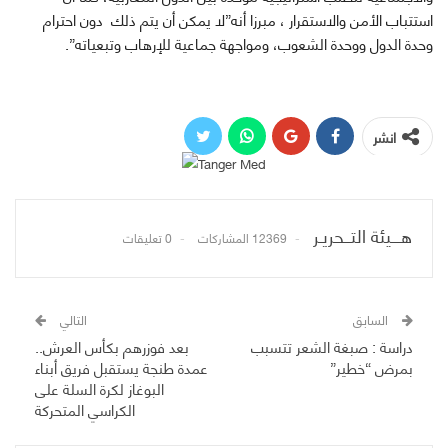
استتباب الأمن والاستقرار ، مبرزا أنه”لا يمكن أن يتم ذلك دون احترام
وحدة الدول ووحدة الشعوب، ومواجهة جماعية للإرهاب وتبعياته”.
انشر
هـــيئة التــحريـر
12369 المشاركات
0 تعليقات
السابق
التالي
دراسة : صبغة الشعر تتسبب
بعد فوزرهم بكأس العرش..
بمرض “خطير”
عمدة طنجة يستقبل فريق أبناء
البوغاز لكرة السلة على
الكراسي المتحركة