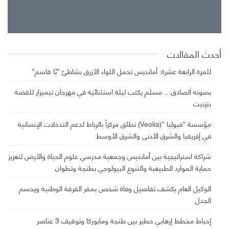
مطر خفيف
28°
29°
أحدث المقالات
للمرة الرابعة عشرة: أمانديس تحمل اللواء الأزرق بشاطئ “بّا قاسم”
بصوته الصادق… مسلم يكتب ليلة استثنائية في مهرجان تيميزار للفضة
بتزنيت
مؤسسة “فيوليا “(Veolia) تطلق مركزاً بالرباط لدعم التدخلات الإنسانية
في إفريقيا والشرق الأدنى والشرق الأوسط
شراكة استراتيجية بين أمانديس وجمعية مدرسي علوم الحياة والأرض لتعزيز
حماية الموارد الطبيعية والتنوع البيولوجي بطنجة وتطوان
الوكيل العام يكشف تفاصيل وفاة شخص بمقر الفرقة الوطنية ويحسم
الجدل
إحباط مخطط إرهابي خطير بين طنجة ومايوركا وتوقيف 3 عناصر