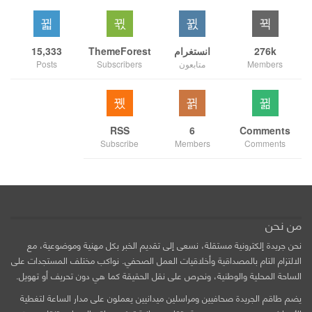
276k
انستغرام
ThemeForest
15,333
Members
متابعون
Subscribers
Posts
RSS
6
Comments
Subscribe
Members
Comments
من نحن
نحن جريدة إلكترونية مستقلة، نسعى إلى تقديم الخبر بكل مهنية وموضوعية، مع
الالتزام التام بالمصداقية وأخلاقيات العمل الصحفي. نواكب مختلف المستجدات على
الساحة المحلية والوطنية، ونحرص على نقل الحقيقة كما هي دون تحريف أو تهويل.
يضم طاقم الجريدة صحافيين ومراسلين ميدانيين يعملون على مدار الساعة لتغطية