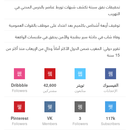
تحقيقات نفق سبتة تكشف شبهات تورط عناصر بالحرس المدني في
التهريب
توقيف أربعة أشخاص بكلميم بعد اعتداء على موظف بالقوات العمومية
وفاة شاب في حادثة سير بطنجة والأمن يحقق في ملابسات الواقعة
تقرير دولي: المغرب ضمن الدول الأكثر أماناً وخالٍ من الإرهاب منذ أكثر من
15 سنة
الفيسبوك
تويتر
42,600
Dribbble
الإعجابات
متابعون
مشتركين
Followers
Pinterest
VK
3
117k
Followers
Members
Followers
Subscribers