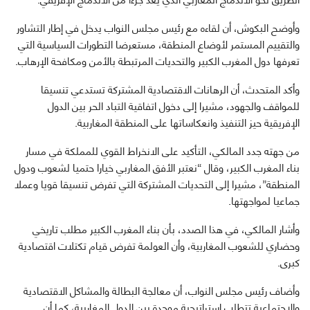
وأوضح البكوش، أن لقاءه مع رئيس مجلس النواب يدخل في إطار التشاور
والتقييم المستمر لأوضاع المنطقة، مستعرضا التطورات السياسية التي
تعرفها دول المغرب الكبير والتحديات المرتبطة بالأمن ومكافحة الإرهاب.
وأكد المتحدث، أن الرهانات الاقتصادية المشتركة تستدعي تنسيقا
للمواقف والجهود، مشيرا إلى دخول اتفاقية التباد الحر بين الدول
الإفريقية حيز التنفيذ وانعكاساتها على المنطقة المغاربية.
من جهته جدد المالكي، التأكيد على الانخراط القوي للمملكة في مسار
بناء المغرب الكبير، وقال “نعتبر الأفق المغاربي خيارا حتميا لشعوب ودول
المنطقة”، مشيرا إلى التحديات المشتركة التي تفرض تنسيقا قويا وعملا
جماعيا لمواجهتها.
وأشار المالكي، في هذا الصدد، بأن بناء المغرب الكبير مطلب تاريخي
وحضاري للشعوب المغاربية، وأن العولمة تفرض قيام تكتلات اقتصادية
كبرى.
وأضاف رئيس مجلس النواب، أن معالجة البطالة والمشاكل الاقتصادية
والاجتماعية تتطلب استراتيجية موحدة بين الدول المغاربية، كما أن