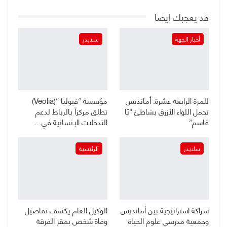
قد يعجبك ايضا
أخبار الجهة
سلايدر
للمرة الرابعة عشرة: أمانديس
مؤسسة “فيوليا “(Veolia)
تحمل اللواء الأزرق بشاطئ “بّا
تطلق مركزاً بالرباط لدعم
قاسم”
التدخلات الإنسانية في…
سلايدر
الرئيسية
شراكة استراتيجية بين أمانديس
الوكيل العام يكشف تفاصيل
وجمعية مدرسي علوم الحياة
وفاة شخص بمقر الفرقة