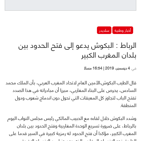
أخبار وطنية
سلايدر
الرباط : البكوش يدعو إلى فتح الحدود بين
بلدان المغرب الكبير
في
4 ديسمبر، 2019 | 16:54 مساءً
قال الطيب البكوش،الأمين العام لاتحاد المغرب العربي، بأن الملك محمد
السادس، يحرص على البناء المغاربي، مبرزا أن مبادراته في هذا الصدد
تفتح الباب لتجاوز كل المعيقات التي تحول دون اندماج شعوب ودول
المنطقة.
وشدد البكوش خلال لقاءه مع الحبيب المالكي رئيس مجلس النواب اليوم
بالرباط، على ضرورة تسريع الوحدة المغاربية وفتح الحدود بين بلدان
المغرب الكبير، مؤكدا أن فتح الحدود له رمزية كبيرة في السير قدما على
الطريق نحو الاندماج المغاربي الذي يعد جزءا من الاندماج الإفريقي.