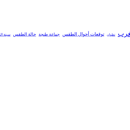
غرب
توقعات أحوال الطقس
جماعة طنجة
حالة الطقس
تطوان
سبتة ال