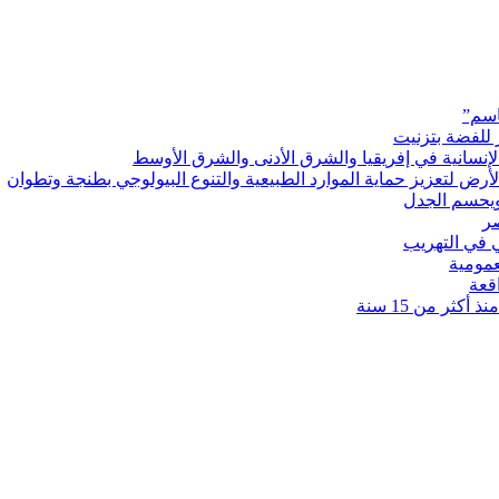
اسم”
 للفضة بتزنيت
رض لتعزيز حماية الموارد الطبيعية والتنوع البيولوجي بطنجة وتطوان
ويحسم الجدل
 في التهريب
عمومية
قعة
كثر من 15 سنة