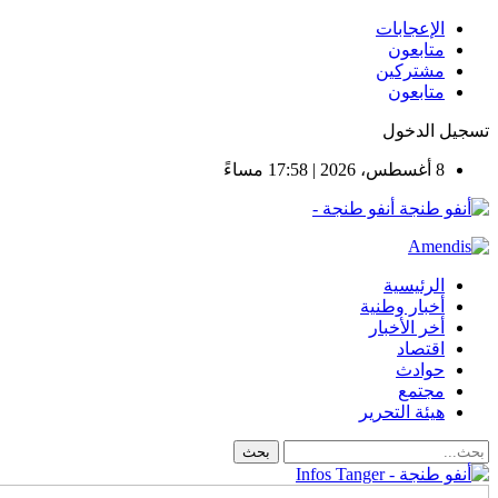
الإعجابات
متابعون
مشتركين
متابعون
تسجيل الدخول
8 أغسطس، 2026 | 17:58 مساءً
أنفو طنجة -
الرئيسية
أخبار وطنية
أخر الأخبار
اقتصاد
حوادث
مجتمع
هيئة التحرير