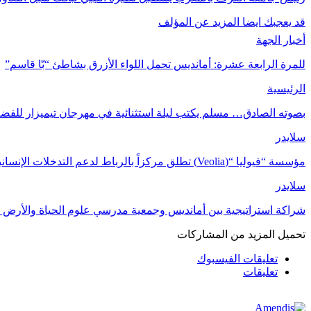
قد يعجبك ايضا
المزيد عن المؤلف
أخبار الجهة
للمرة الرابعة عشرة: أمانديس تحمل اللواء الأزرق بشاطئ “بّا قاسم”
الرئيسية
بصوته الصادق… مسلم يكتب ليلة استثنائية في مهرجان تيميزار للفضة
سلايدر
مؤسسة “فيوليا “(Veolia) تطلق مركزاً بالرباط لدعم التدخلات الإنسانية في…
سلايدر
شراكة استراتيجية بين أمانديس وجمعية مدرسي علوم الحياة والأرض ل
تحميل المزيد من المشاركات
تعليقات الفيسبوك
تعليقات