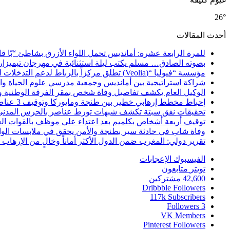
26°
أحدث المقالات
للمرة الرابعة عشرة: أمانديس تحمل اللواء الأزرق بشاطئ “بّا ق
بصوته الصادق… مسلم يكتب ليلة استثنائية في مهرجان تيميزار
مؤسسة “فيوليا “(Veolia) تطلق مركزاً بالرباط لدعم التدخلات الإنسانية في إفريقيا والشرق الأدنى والشرق الأوسط
شراكة استراتيجية بين أمانديس وجمعية مدرسي علوم الحياة والأ
الوكيل العام يكشف تفاصيل وفاة شخص بمقر الفرقة الوطنية 
إحباط مخطط إرهابي خطير بين طنجة ومايوركا وتوقيف 3 عناصر
تحقيقات نفق سبتة تكشف شبهات تورط عناصر بالحرس المدني
توقيف أربعة أشخاص بكلميم بعد اعتداء على موظف بالقوات ال
وفاة شاب في حادثة سير بطنجة والأمن يحقق في ملابسات الوا
تقرير دولي: المغرب ضمن الدول الأكثر أماناً وخالٍ من الإرهاب منذ أ
الفيسبوك
الإعجابات
تويتر
متابعون
42,600
مشتركين
Dribbble
Followers
117k
Subscribers
Followers
3
VK
Members
Pinterest
Followers