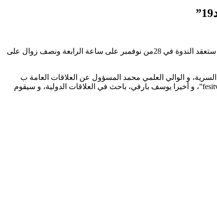
تحتضن مدينة طنجة، غدا السبت، ندوة افتراضية في موضوع ” المؤسسات الدينية والثقافات المتعددة اي دور لها في اطار جائحة كوفيد 19″ و ستعقد الندوة في 28من نوفمبر على ساعة الرابعة ونصف زوال على
باط، و حنان السرحاني، باحثة في قانون الهجرة السرية، و الوالي العلمي محمد المسؤول عن العلاقات العامة ب
CARITAS،و ايضا سعيد بوعمامة باحث في علم الاجتماع و رئيس” أرميد”، و جورج باجاليا باحث في علم أنثروبولوجيا و مؤسس “fesitval youmein”، و أخيرا يوسف بارفي، باحث في العلاقات الدولية، و سيقوم