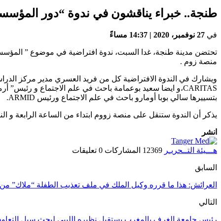
طنجة.. خبراء يناقشون في ندوة “دور المؤسسات ا
في
27 نوفمبر، 2020 | 14:37 مساءً
منصة زوم .
بتسييرها سالي بوبا أومارو باحث في علم الاجتماع ورئيس ARMID.
يذكر أن الندوة ستنقل على منصة زووم ابتداء من الساعة الرابعة و ال
انشر
هـــيئة التــحريـر
12369 المشاركات
0 تعليقات
السابق
العرائش: هذا ما قرره وكيل الملك في ملف تعذيب الطفلة “ملاك” من
التالي
رئيس جامعة الغرف بالمغرب يستقبل نظيره الليبي لبحث سبل التعاون 