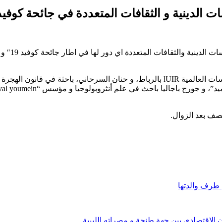
لدينية و الثقافات المتعددة في جائحة كوفيد19”
ويشارك في الندوة الافتراضية كل من فريد العسري مدير مركز الدراسات العالمية lUIR بالر
نصف بعد الزوال.
 طرف والدتها
الإقتصادي بين جهة طنجة و مصراته الليبية