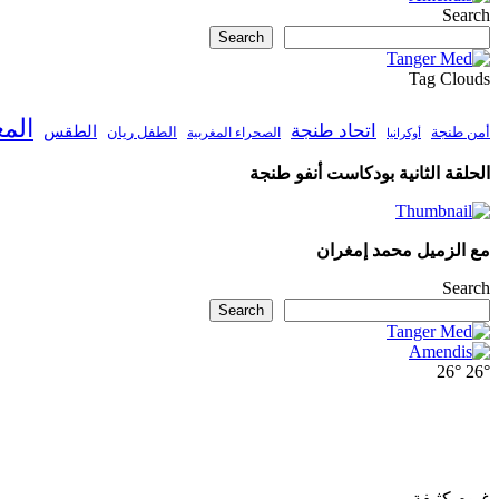
Search
Search
Tag Clouds
الم
اتحاد طنجة
الطقس
أمن طنجة
الطفل ريان
الصحراء المغربية
أوكرانيا
الحلقة الثانية بودكاست أنفو طنجة
مع الزميل محمد إمغران
Search
Search
26°
26°
غيوم كثيفة