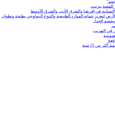
اسم”
 للفضة بتزنيت
رض لتعزيز حماية الموارد الطبيعية والتنوع البيولوجي بطنجة وتطوان
ويحسم الجدل
 في التهريب
عمومية
قعة
كثر من 15 سنة