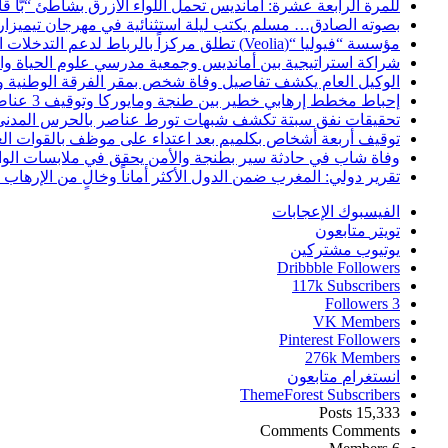
للمرة الرابعة عشرة: أمانديس تحمل اللواء الأزرق بشاطئ “بّا ق
بصوته الصادق… مسلم يكتب ليلة استثنائية في مهرجان تيميزار
مؤسسة “فيوليا “(Veolia) تطلق مركزاً بالرباط لدعم التدخلات الإنسانية في إفريقيا والشرق الأدنى والشرق الأوسط
شراكة استراتيجية بين أمانديس وجمعية مدرسي علوم الحياة والأ
الوكيل العام يكشف تفاصيل وفاة شخص بمقر الفرقة الوطنية 
إحباط مخطط إرهابي خطير بين طنجة ومايوركا وتوقيف 3 عناصر
تحقيقات نفق سبتة تكشف شبهات تورط عناصر بالحرس المدني
توقيف أربعة أشخاص بكلميم بعد اعتداء على موظف بالقوات ال
وفاة شاب في حادثة سير بطنجة والأمن يحقق في ملابسات الوا
تقرير دولي: المغرب ضمن الدول الأكثر أماناً وخالٍ من الإرهاب منذ أ
الفيسبوك
الإعجابات
تويتر
متابعون
يوتيوب
مشتركين
Dribbble
Followers
117k
Subscribers
Followers
3
VK
Members
Pinterest
Followers
276k
Members
انستغرام
متابعون
ThemeForest
Subscribers
Posts
15,333
Comments
Comments