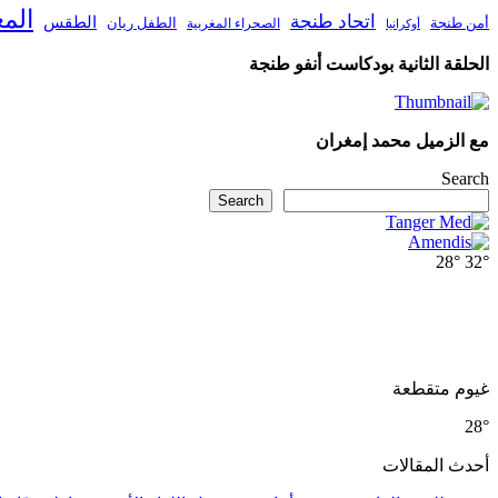
الم
اتحاد طنجة
الطقس
أمن طنجة
الطفل ريان
الصحراء المغربية
أوكرانيا
الحلقة الثانية بودكاست أنفو طنجة
مع الزميل محمد إمغران
Search
Search
28°
32°
غيوم متقطعة
28°
أحدث المقالات