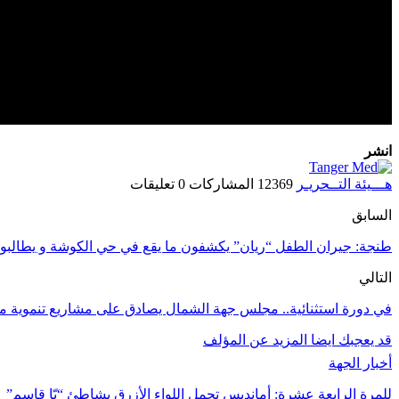
انشر
هـــيئة التــحريـر
12369 المشاركات
0 تعليقات
السابق
طنجة: جيران الطفل “ريان” يكشفون ما يقع في حي الكوشة و يطالبون 
التالي
في دورة استثنائية.. مجلس جهة الشمال يصادق على مشاريع تنموية مهم
قد يعجبك ايضا
المزيد عن المؤلف
أخبار الجهة
للمرة الرابعة عشرة: أمانديس تحمل اللواء الأزرق بشاطئ “بّا قاسم”