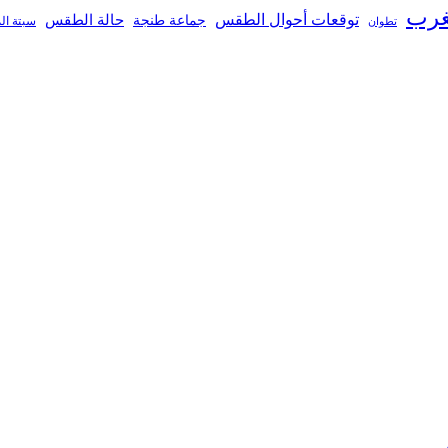
غرب
توقعات أحوال الطقس
جماعة طنجة
حالة الطقس
تطوان
سبتة ال