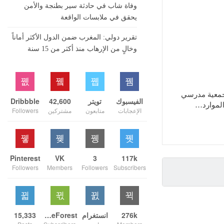
وفاة شاب في حادثة سير بطنجة والأمن
يحقق في ملابسات الواقعة
تقرير دولي: المغرب ضمن الدول الأكثر أماناً
وخالٍ من الإرهاب منذ أكثر من 15 سنة
وجمعية مدرسي
الفيسبوك
تويتر
42,600
Dribbble
الموارد…
الإعجابات
متابعون
مشتركين
Followers
Pinterest
VK
3
117k
Followers
Members
Followers
Subscribers
276k
انستغرام
ThemeForest
15,333