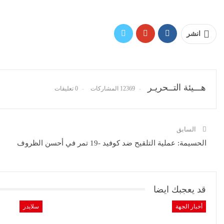
انشر
هـــيئة التــحريـر
12369 المشاركات
0 تعليقات
السابق
الحسيمة: عملية التلقيح ضد كوفيد -19 تمر في أحسن الظروف
قد يعجبك ايضا
أخبار الجهة
سلايدر