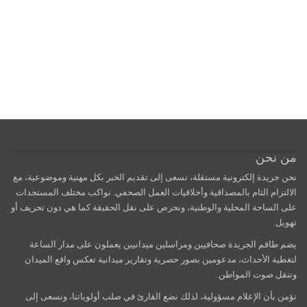
من نحن
نحن جريدة إلكترونية مستقلة، نسعى إلى تقديم الخبر بكل مهنية وموضوعية، مع
الالتزام التام بالمصداقية وأخلاقيات العمل الصحفي. نواكب مختلف المستجدات
على الساحة المحلية والوطنية، ونحرص على نقل الحقيقة كما هي دون تحريف أو
تهويل.
يضم طاقم الجريدة صحافيين ومراسلين ميدانيين يعملون على مدار الساعة
لتغطية الأحداث، مدعومين بصور حصرية وتقارير ميدانية تعكس واقع الميدان
وتنقل صوت المواطن.
نؤمن بأن الإعلام مسؤولية، لذلك نضع القارئ في صلب أولوياتنا، ونسعى إلى