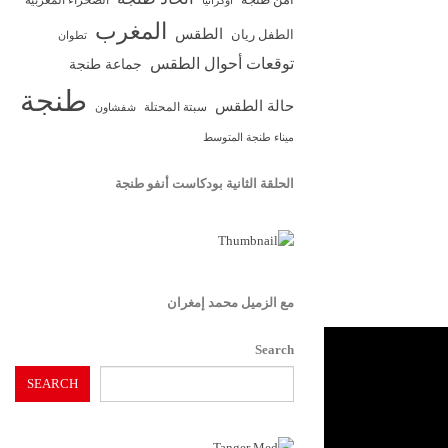
الصحراء المغربية
أوكرانيا
المغرب
الطقس
الطفل ريان
تطوان
توقعات أحوال الطقس
جماعة طنجة
طنجة
حالة الطقس
سبتة المحتلة
شفشاون
ميناء طنجة المتوسط
الحلقة الثانية بودكاست أنفو طنجة
مع الزميل محمد إمغران
Search
SEARCH