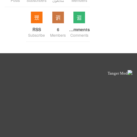
Members
متابعون
Subscribers
Posts
RSS
6
Comments
Subscribe
Members
Comments