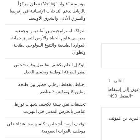
مؤسسة “فيوليا “(Veolia) تطلق مركزاً
بالرباط لدعم التدخلات الإنسانية في إفريقيا
والشرق الأدنى والشرق الأوسط
شراكة استراتيجية بين أمانديس وجمعية
مدرسي علوم الحياة والأرض لتعزيز حماية
الموارد الطبيعية والتنوع البيولوجي بطنجة
وتطوان
الوكيل العام يكشف تفاصيل وفاة شخص
بمقر الفرقة الوطنية ويحسم الجدل
التالي
إحباط مخطط إرهابي خطير بين طنجة
دعون إلى إسقاط
ومايوركا وتوقيف 3 عناصر
“الفصل 490”
تحقيقات نفق سبتة تكشف شبهات تورط
عناصر بالحرس المدني في التهريب
المزيد عن المؤلف
توقيف أربعة أشخاص بكلميم بعد اعتداء على
موظف بالقوات العمومية