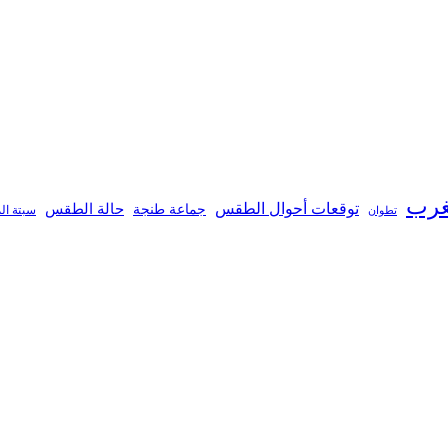
غرب
توقعات أحوال الطقس
جماعة طنجة
حالة الطقس
تطوان
سبتة ال