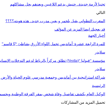
تجنبا لأزمة جديدة.. حنيش يدعم اللاعبين ويعدهم بحل مشاكلهم
التالي
المغرب التطواني يقيل بلحمر و يعين مدرب جديد.. هذه هويته؟؟؟؟
قد يعجبك ايضا
المزيد عن المؤلف
أخبار الجهة
للمرة الرابعة عشرة: أمانديس تحمل اللواء الأزرق بشاطئ “بّا قاسم”
سلايدر
مؤسسة “فيوليا “(Veolia) تطلق مركزاً بالرباط لدعم التدخلات الإنسانية في…
سلايدر
شراكة استراتيجية بين أمانديس وجمعية مدرسي علوم الحياة والأرض ل
الرئيسية
الوكيل العام يكشف تفاصيل وفاة شخص بمقر الفرقة الوطنية ويحسم
تحميل المزيد من المشاركات