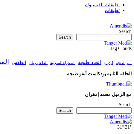
تعليقات الفيسبوك
تعليقات
Search
Search
Tag Clouds
الم
اتحاد طنجة
الطقس
أمن طنجة
الطفل ريان
الصحراء المغربية
أوكرانيا
الحلقة الثانية بودكاست أنفو طنجة
مع الزميل محمد إمغران
Search
Search
31°
31°