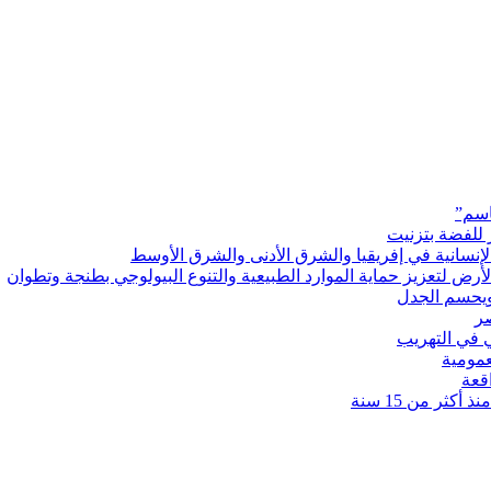
اسم”
 للفضة بتزنيت
رض لتعزيز حماية الموارد الطبيعية والتنوع البيولوجي بطنجة وتطوان
ويحسم الجدل
 في التهريب
عمومية
قعة
كثر من 15 سنة