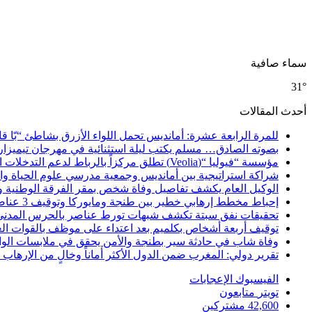
سماء صافية
31°
أحدث المقالات
للمرة الرابعة عشرة: أمانديس تحمل اللواء الأزرق بشاطئ “بّا ق
بصوته الصادق… مسلم يكتب ليلة استثنائية في مهرجان تيميزار
مؤسسة “فيوليا “(Veolia) تطلق مركزاً بالرباط لدعم التدخلات الإنسانية في إفريقيا والشرق الأدنى والشرق الأوسط
شراكة استراتيجية بين أمانديس وجمعية مدرسي علوم الحياة والأ
الوكيل العام يكشف تفاصيل وفاة شخص بمقر الفرقة الوطنية 
إحباط مخطط إرهابي خطير بين طنجة ومايوركا وتوقيف 3 عناصر
تحقيقات نفق سبتة تكشف شبهات تورط عناصر بالحرس المدني
توقيف أربعة أشخاص بكلميم بعد اعتداء على موظف بالقوات ال
وفاة شاب في حادثة سير بطنجة والأمن يحقق في ملابسات الوا
تقرير دولي: المغرب ضمن الدول الأكثر أماناً وخالٍ من الإرهاب منذ أ
الفيسبوك
الإعجابات
تويتر
متابعون
42,600
مشتركين