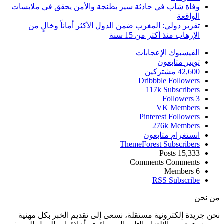
وفاة شاب في حادثة سير بطنجة والأمن يحقق في ملابسات
الواقعة
تقرير دولي: المغرب ضمن الدول الأكثر أماناً وخالٍ من
الإرهاب منذ أكثر من 15 سنة
الفيسبوك
الإعجابات
تويتر
متابعون
42,600
مشتركين
Dribbble
Followers
117k
Subscribers
Followers
3
VK
Members
Pinterest
Followers
276k
Members
انستغرام
متابعون
ThemeForest
Subscribers
Posts
15,333
Comments
Comments
Members
6
RSS
Subscribe
من نحن
نحن جريدة إلكترونية مستقلة، نسعى إلى تقديم الخبر بكل مهنية