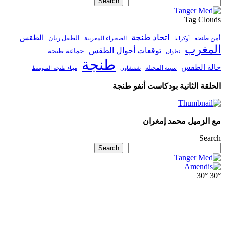
Search
Tag Clouds
اتحاد طنجة
الطقس
أمن طنجة
الطفل ريان
الصحراء المغربية
أوكرانيا
المغرب
توقعات أحوال الطقس
جماعة طنجة
تطوان
طنجة
حالة الطقس
سبتة المحتلة
ميناء طنجة المتوسط
شفشاون
الحلقة الثانية بودكاست أنفو طنجة
مع الزميل محمد إمغران
Search
Search
30°
30°