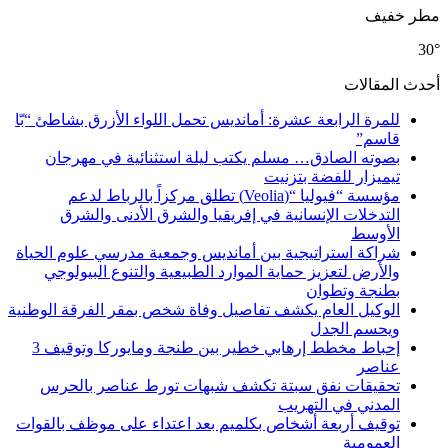
مطر خفيف
30°
أحدث المقالات
للمرة الرابعة عشرة: أمانديس تحمل اللواء الأزرق بشاطئ “بّا
قاسم”
بصوته الصادق… مسلم يكتب ليلة استثنائية في مهرجان
تيميزار للفضة بتزنيت
مؤسسة “فيوليا “(Veolia) تطلق مركزاً بالرباط لدعم
التدخلات الإنسانية في إفريقيا والشرق الأدنى والشرق
الأوسط
شراكة استراتيجية بين أمانديس وجمعية مدرسي علوم الحياة
والأرض لتعزيز حماية الموارد الطبيعية والتنوع البيولوجي
بطنجة وتطوان
الوكيل العام يكشف تفاصيل وفاة شخص بمقر الفرقة الوطنية
ويحسم الجدل
إحباط مخطط إرهابي خطير بين طنجة ومايوركا وتوقيف 3
عناصر
تحقيقات نفق سبتة تكشف شبهات تورط عناصر بالحرس
المدني في التهريب
توقيف أربعة أشخاص بكلميم بعد اعتداء على موظف بالقوات
العمومية