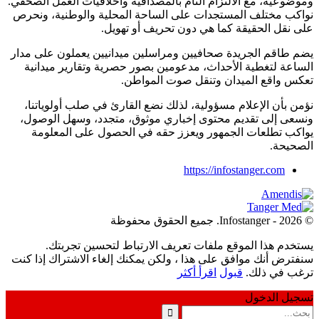
وموضوعية، مع الالتزام التام بالمصداقية وأخلاقيات العمل الصحفي.
نواكب مختلف المستجدات على الساحة المحلية والوطنية، ونحرص
على نقل الحقيقة كما هي دون تحريف أو تهويل.
يضم طاقم الجريدة صحافيين ومراسلين ميدانيين يعملون على مدار
الساعة لتغطية الأحداث، مدعومين بصور حصرية وتقارير ميدانية
تعكس واقع الميدان وتنقل صوت المواطن.
نؤمن بأن الإعلام مسؤولية، لذلك نضع القارئ في صلب أولوياتنا،
ونسعى إلى تقديم محتوى إخباري موثوق، متجدد، وسهل الوصول،
يواكب تطلعات الجمهور ويعزز حقه في الحصول على المعلومة
الصحيحة.
https://infostanger.com
© 2026 - Infostanger. جميع الحقوق محفوظة
يستخدم هذا الموقع ملفات تعريف الارتباط لتحسين تجربتك.
سنفترض أنك موافق على هذا ، ولكن يمكنك إلغاء الاشتراك إذا كنت
ترغب في ذلك.
قبول
اقرأ أكثر
تسجيل الدخول