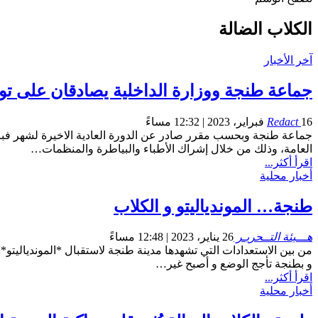
الكلاب الضالة
آخر الأخبار
جماعة طنجة ووزارة الداخلية يصادقان على توف
16 فبراير، 2023 | 12:32 مساءً
Redact
العامة، وذلك من خلال إشراك الأطباء والبياطرة والمنظمات…
اقرأ أكثر...
أخبار محلية
طنجة… الموندياليتو و الكلاب
هـــيئة التــحريـر
26 يناير، 2023 | 12:48 مساءً
من بين الاستعدادات التي تشهدها مدينة طنجة لاستقبال *الموندياليتو*
و بطنجة تأجج الوضع و أصبح غير…
اقرأ أكثر...
أخبار محلية