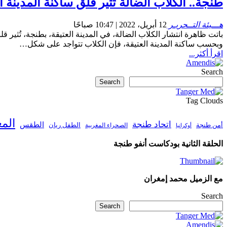
طنجة.. الكلاب الضالة تُثير قلق ساكنة المدينة ا
هـــيئة التــحريـر
12 أبريل، 2022 | 10:47 صباحًا
باتت ظاهرة انتشار الكلاب الضالة، في المدينة العتيقة، بطنجة، تُ
وبحسب ساكنة المدينة العتيقة، فإن الكلاب تتواجد على شكل…
اقرأ أكثر...
Search
Search
Tag Clouds
الم
اتحاد طنجة
الطقس
أمن طنجة
الطفل ريان
الصحراء المغربية
أوكرانيا
الحلقة الثانية بودكاست أنفو طنجة
مع الزميل محمد إمغران
Search
Search