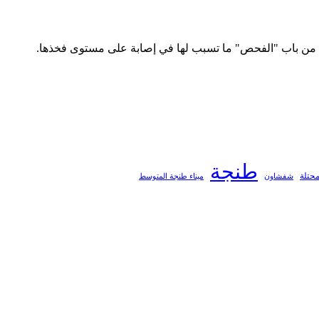
رب من باب "الفحص" ما تسبب لها في إصابة على مستوى فخذها.
طنجة
محتلة
ميناء طنجة المتوسط
شفشاون