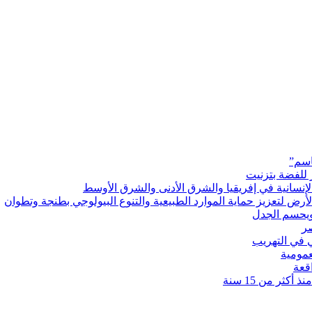
اسم”
 للفضة بتزنيت
رض لتعزيز حماية الموارد الطبيعية والتنوع البيولوجي بطنجة وتطوان
ويحسم الجدل
 في التهريب
عمومية
قعة
كثر من 15 سنة