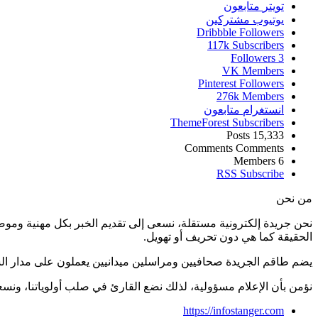
تويتر
متابعون
يوتيوب
مشتركين
Dribbble
Followers
117k
Subscribers
Followers
3
VK
Members
Pinterest
Followers
276k
Members
انستغرام
متابعون
ThemeForest
Subscribers
Posts
15,333
Comments
Comments
Members
6
RSS
Subscribe
من نحن
نحن جريدة إلكترونية مستقلة، نسعى إلى تقديم الخبر بكل مهنية ومو
الحقيقة كما هي دون تحريف أو تهويل.
يضم طاقم الجريدة صحافيين ومراسلين ميدانيين يعملون على مدار ال
نؤمن بأن الإعلام مسؤولية، لذلك نضع القارئ في صلب أولوياتنا، و
https://infostanger.com