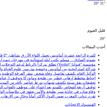
29°
31°
قليل الغيوم
29°
أحدث المقالات
للمرة الرابعة عشرة: أمانديس تحمل اللواء الأزرق بشاطئ “بّا ق
بصوته الصادق… مسلم يكتب ليلة استثنائية في مهرجان تيميزار
مؤسسة “فيوليا “(Veolia) تطلق مركزاً بالرباط لدعم التدخلات الإنسانية في إفريقيا والشرق الأدنى والشرق الأوسط
شراكة استراتيجية بين أمانديس وجمعية مدرسي علوم الحياة والأ
الوكيل العام يكشف تفاصيل وفاة شخص بمقر الفرقة الوطنية 
إحباط مخطط إرهابي خطير بين طنجة ومايوركا وتوقيف 3 عناصر
تحقيقات نفق سبتة تكشف شبهات تورط عناصر بالحرس المدني
توقيف أربعة أشخاص بكلميم بعد اعتداء على موظف بالقوات ال
وفاة شاب في حادثة سير بطنجة والأمن يحقق في ملابسات الوا
تقرير دولي: المغرب ضمن الدول الأكثر أماناً وخالٍ من الإرهاب منذ أ
الفيسبوك
الإعجابات