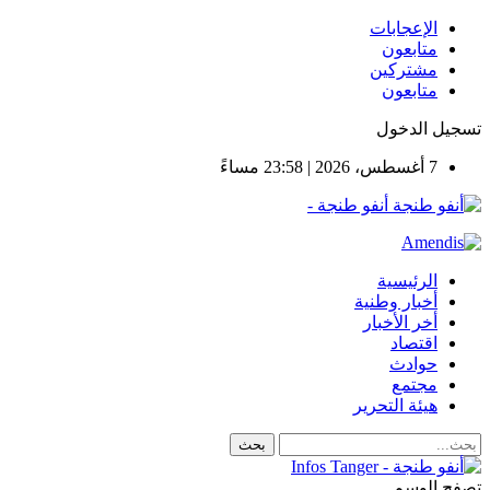
الإعجابات
متابعون
مشتركين
متابعون
تسجيل الدخول
7 أغسطس، 2026 | 23:58 مساءً
أنفو طنجة -
الرئيسية
أخبار وطنية
أخر الأخبار
اقتصاد
حوادث
مجتمع
هيئة التحرير
تصفح الوسم