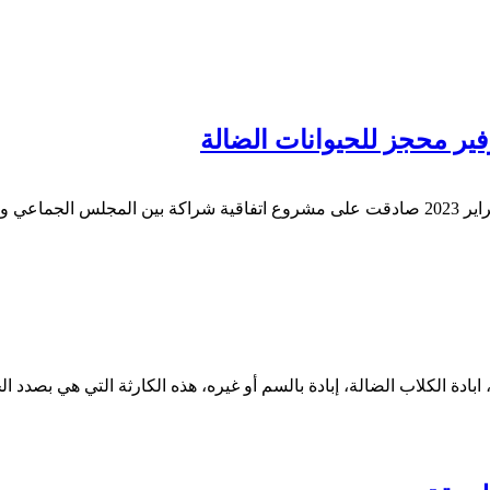
ير محجز للحيوانات الضالة
جماعة طنجة وبحسب مقرر صادر عن الدورة العادية الاخيرة لشهر فبراير 2023 صادقت على مشروع اتف
، ابادة الكلاب الضالة، إبادة بالسم أو غيره، هذه الكارثة التي هي ب