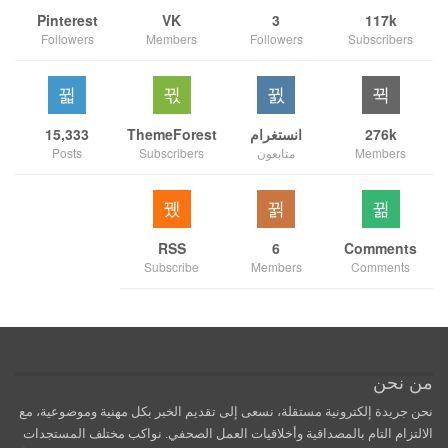
Pinterest
VK
3
117k
Followers
Members
Followers
Subscribers
276k
انستغرام
ThemeForest
15,333
Members
متابعون
Subscribers
Posts
RSS
6
Comments
Subscribe
Members
Comments
من نحن
نحن جريدة إلكترونية مستقلة، نسعى إلى تقديم الخبر بكل مهنية وموضوعية، مع
الالتزام التام بالمصداقية وأخلاقيات العمل الصحفي. نواكب مختلف المستجدات