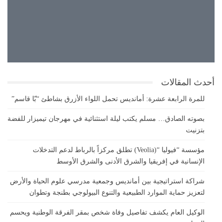
27°
قليل الغيوم
26°
27°
أحدث المقالات
للمرة الرابعة عشرة: أمانديس تحمل اللواء الأزرق بشاطئ “بّا قاسم”
بصوته الصادق… مسلم يكتب ليلة استثنائية في مهرجان تيميزار للفضة
بتزنيت
مؤسسة “فيوليا “(Veolia) تطلق مركزاً بالرباط لدعم التدخلات
الإنسانية في إفريقيا والشرق الأدنى والشرق الأوسط
شراكة استراتيجية بين أمانديس وجمعية مدرسي علوم الحياة والأرض
لتعزيز حماية الموارد الطبيعية والتنوع البيولوجي بطنجة وتطوان
الوكيل العام يكشف تفاصيل وفاة شخص بمقر الفرقة الوطنية ويحسم