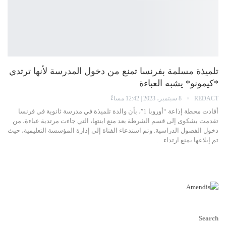
تلميذة مسلمة بفرنسا تمنع من دخول المدرسة لأنها ترتدي
*كيمونو* يشبه العباءة
REDACT
8 سبتمبر، 2023 | 12:42 مساءً
أفادت محطة إذاعة “أوروبا 1″، بأن والدة تلميذة في مدرسة ثانوية في فرنسا
تقدمت بشكوى إلى قسم الشرطة بعد منع ابنتها، التي جاءت مرتدية عباءة، من
دخول الفصول الدراسية. وتم استدعاء الفتاة إلى إدارة المؤسسة التعليمية، حيث
تم إبلاغها بمنع ارتداء…
اقرأ أكثر...
Search