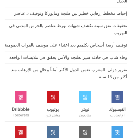
الجدل
إحباط مخطط إرهابي خطير بين طنجة ومايوركا وتوقيف 3 عناصر
تحقيقات نفق سبتة تكشف شبهات تورط عناصر بالحرس المدني في
التهريب
توقيف أربعة أشخاص بكلميم بعد اعتداء على موظف بالقوات العمومية
وفاة شاب في حادثة سير بطنجة والأمن يحقق في ملابسات الواقعة
تقرير دولي: المغرب ضمن الدول الأكثر أماناً وخالٍ من الإرهاب منذ
أكثر من 15 سنة
الفيسبوك
تويتر
يوتيوب
Dribbble
الإعجابات
متابعون
مشتركين
Followers