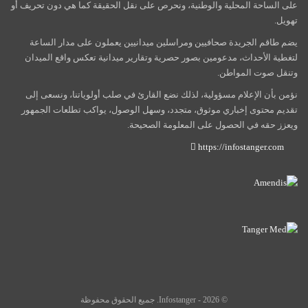
على الساحة المحلية والوطنية، ونحرص على نقل الحقيقة كما هي دون تحريف أو
تهويل.
يضم طاقم الجريدة صحافيين ومراسلين ميدانيين يعملون على مدار الساعة
لتغطية الأحداث، مدعومين بصور حصرية وتقارير ميدانية تعكس واقع الميدان
وتنقل صوت المواطن.
نؤمن بأن الإعلام مسؤولية، لذلك نضع القارئ في صلب أولوياتنا، ونسعى إلى
تقديم محتوى إخباري موثوق، متجدد، وسهل الوصول، يواكب تطلعات الجمهور
ويعزز حقه في الحصول على المعلومة الصحيحة.
https://infostanger.com
© 2026 - Infostanger. جميع الحقوق محفوظة