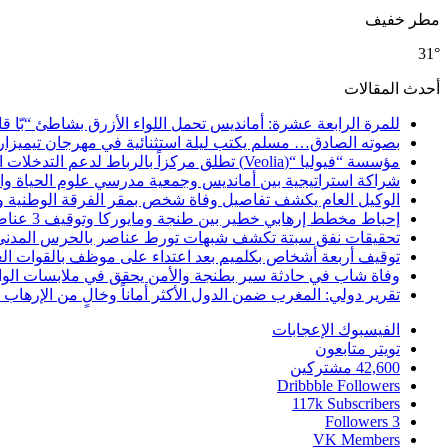
مطر خفيف
31°
أحدث المقالات
للمرة الرابعة عشرة: أمانديس تحمل اللواء الأزرق بشاطئ “بّا ق
بصوته الصادق… مسلم يكتب ليلة استثنائية في مهرجان تيميزار
مؤسسة “فيوليا “(Veolia) تطلق مركزاً بالرباط لدعم التدخلات الإنسانية في إفريقيا والشرق الأدنى والشرق الأوسط
شراكة استراتيجية بين أمانديس وجمعية مدرسي علوم الحياة والأ
الوكيل العام يكشف تفاصيل وفاة شخص بمقر الفرقة الوطنية 
إحباط مخطط إرهابي خطير بين طنجة ومايوركا وتوقيف 3 عناصر
تحقيقات نفق سبتة تكشف شبهات تورط عناصر بالحرس المدني
توقيف أربعة أشخاص بكلميم بعد اعتداء على موظف بالقوات ال
وفاة شاب في حادثة سير بطنجة والأمن يحقق في ملابسات الوا
تقرير دولي: المغرب ضمن الدول الأكثر أماناً وخالٍ من الإرهاب منذ أ
الفيسبوك
الإعجابات
تويتر
متابعون
42,600
مشتركين
Dribbble
Followers
117k
Subscribers
Followers
3
VK
Members