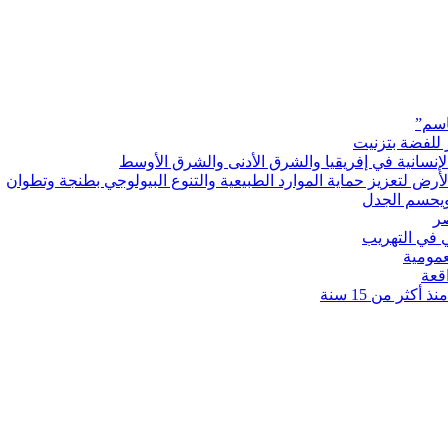
اسم”
 للفضة بتزنيت
رض لتعزيز حماية الموارد الطبيعية والتنوع البيولوجي بطنجة وتطوان
ويحسم الجدل
 في التهريب
عمومية
قعة
كثر من 15 سنة