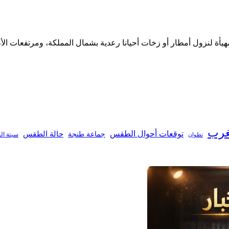
اء مهيأة لنزول أمطار أو زخات أحيانا رعدية بشمال المملكة، ومرتفعات
غرب
توقعات أحوال الطقس
جماعة طنجة
حالة الطقس
تطوان
سبتة ال