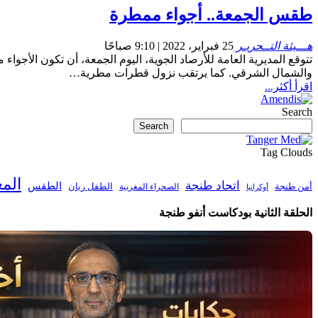
طقس الجمعة.. أجواء ممطرة
هـــيئة التــحريـر
25 فبراير، 2022 | 9:10 صباحًا
تتوقع المديرية العامة للأرصاد الجوية، اليوم الجمعة، أن تكون الأجو
والشمال الشرقي. كما يرتقب نزول قطرات مطرية…
اقرأ أكثر...
Search
Search
Tag Clouds
الم
اتحاد طنجة
الطقس
أمن طنجة
الطفل ريان
الصحراء المغربية
أوكرانيا
الحلقة الثانية بودكاست أنفو طنجة